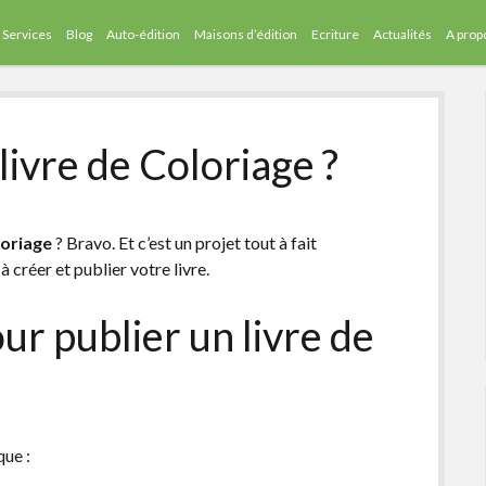
Services
Blog
Auto-édition
Maisons d’édition
Ecriture
Actualités
A prop
ivre de Coloriage ?
loriage
? Bravo. Et c’est un projet tout à fait
à créer et publier votre livre.
our publier un livre de
que :