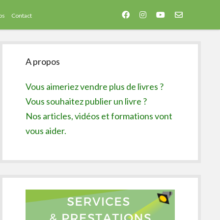
facebook
instagram
youtube
email-
os
Contact
form
Sidebar
A propos
Vous aimeriez vendre plus de livres ?
Vous souhaitez publier un livre ?
Nos articles, vidéos et formations vont
vous aider.