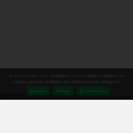
En poursuivant votre navigation, vous acceptez l’utilisation de
cookies destinés à réaliser des statistiques de navigation.
Accepter
Refuser
En savoir plus
Publiersonlivre.fr accompagne les auteurs et les maisons d'édition
indépendantes, en proposant des formations pour promouvoir son livre,
et publier en autoédition. Notre équipe souhaite offrir les meilleurs
conseils et permettre aux auteurs de toucher plus de lecteurs, avec une
publication de qualité, et une démarche professionnelle.
A travers notre réseau de partenaires, nous intervenons à toutes les
étapes : relecture, mise en page, création de couverture, publication