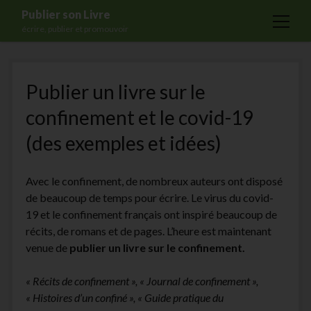
Publier son Livre
open
écrire, publier et promouvoir
menu
Accueil
Publier un livre sur le
Formations
confinement et le covid-19
Services
(des exemples et idées)
Blog
Auto-édition
Avec le confinement, de nombreux auteurs ont disposé
Maisons d’édition
de beaucoup de temps pour écrire. Le virus du covid-
19 et le confinement français ont inspiré beaucoup de
Ecriture
récits, de romans et de pages. L’heure est maintenant
Actualités
venue de
publier un livre sur le confinement.
A propos
« Récits de confinement », « Journal de confinement »,
Contact
« Histoires d’un confiné », « Guide pratique du