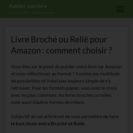
Publier son Livre
open
écrire, publier et promouvoir
menu
Accueil
Livre Broché ou Relié pour
Formations
Amazon : comment choisir ?
Services
Blog
Vous êtes sur le point de publier votre livre sur Amazon
Auto-édition
et vous réfléchissez au format ? Il existe une multitude
de possibilités et il n’est pas toujours simple de s’y
Maisons d’édition
retrouver. Pour les formats papier, vous avez le choix
Ecriture
avec les plus communs, les livres brochés ou reliés,
mais aussi d’autres formes de reliure.
Actualités
A propos
L’objectif de cet article est de vous permettre de faire
le bon choix entre Broché et Relié.
Contact