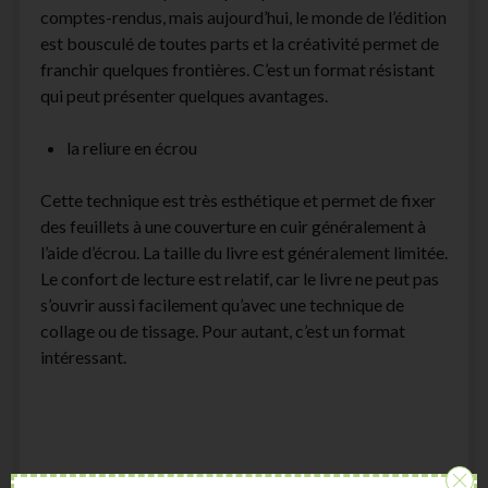
comptes-rendus, mais aujourd’hui, le monde de l’édition
est bousculé de toutes parts et la créativité permet de
franchir quelques frontières. C’est un format résistant
qui peut présenter quelques avantages.
la reliure en écrou
Cette technique est très esthétique et permet de fixer
des feuillets à une couverture en cuir généralement à
l’aide d’écrou. La taille du livre est généralement limitée.
Le confort de lecture est relatif, car le livre ne peut pas
s’ouvrir aussi facilement qu’avec une technique de
collage ou de tissage. Pour autant, c’est un format
intéressant.