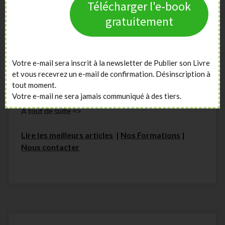
Notre équipe vous propose des contenus et
Télécharger l'e-book
formations
, pour que la publication de votre livre
gratuitement
soit à la hauteur de votre rêve :
publication en
autoédition, formation pour promouvoir son
livre, décrocher une maison d’édition, améliorer
son style d’écriture et sa maîtrise de l’intrigue,
Votre e-mail sera inscrit à la newsletter de Publier son Livre
et vous recevrez un e-mail de confirmation. Désinscription à
création de couverture, publicité ciblée
sur
tout moment.
Amazon ou sur Facebook …
Votre e-mail ne sera jamais communiqué à des tiers.
A tout de suite =>
Lire les meilleurs articles
|
Nos Formations
|
Nous contacter
Sidebar