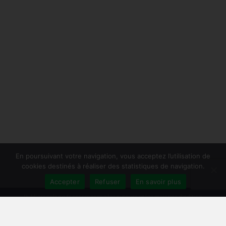
En poursuivant votre navigation, vous acceptez l’utilisation de
cookies destinés à réaliser des statistiques de navigation.
Accepter
Refuser
En savoir plus
Publiersonlivre.fr accompagne les auteurs et les maisons d'édition
indépendantes, en proposant des formations pour promouvoir son livre,
et publier en autoédition. Notre équipe souhaite offrir les meilleurs
conseils et permettre aux auteurs de toucher plus de lecteurs, avec une