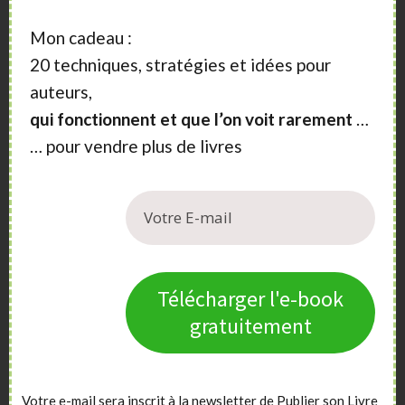
Lire les meilleurs articles
|
Nos Formations
|
Nous contacter
Mon cadeau :
20 techniques, stratégies et idées pour
auteurs,
qui fonctionnent et que l’on voit rarement
…
… pour vendre plus de livres
Sidebar
A propos
Vous aimeriez vendre plus de livres ?
Vous souhaitez publier un livre ?
Nos articles, vidéos et formations vont vous
Télécharger l'e-book
aider.
gratuitement
Votre e-mail sera inscrit à la newsletter de Publier son Livre