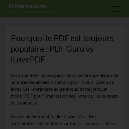
Publier son Livre
open
écrire, publier et promouvoir
menu
Accueil
Pourquoi le PDF est toujours
Formations
populaire : PDF Guru vs
Services
iLovePDF
Blog
Auto-édition
Le format PDF n’a pas perdu de sa pertinence depuis de
Maisons d’édition
nombreuses années, y compris pour la publication de
livres. Les imprimeurs exigent tous, et toujours, un
Ecriture
fichier PDF pour l’impression des livres par les éditeurs
Actualités
ou les auteurs.
A propos
Les documents sont faciles à transférer, leur
Contact
présentation est identique sur tous les appareils et les