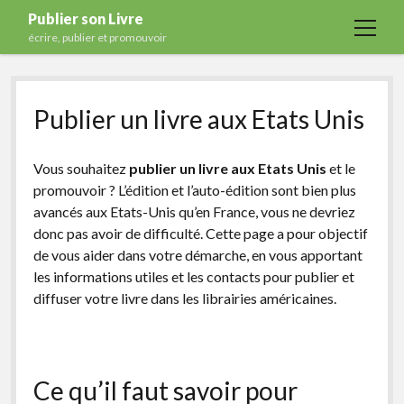
Publier son Livre
open
écrire, publier et promouvoir
menu
Accueil
Publier un livre aux Etats Unis
Formations
Services
Vous souhaitez
publier un livre aux Etats Unis
et le
Blog
promouvoir ? L’édition et l’auto-édition sont bien plus
avancés aux Etats-Unis qu’en France, vous ne devriez
Auto-édition
donc pas avoir de difficulté. Cette page a pour objectif
Maisons d’édition
de vous aider dans votre démarche, en vous apportant
les informations utiles et les contacts pour publier et
Ecriture
diffuser votre livre dans les librairies américaines.
Actualités
A propos
Contact
Ce qu’il faut savoir pour