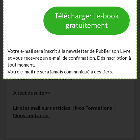
être bâclés, ou réalisés sans bénéficier de bons
conseils.
Télécharger l'e-book
gratuitement
Notre équipe vous propose des contenus et
formations
, pour que la publication de votre livre
soit à la hauteur de votre rêve :
publication en
autoédition, formation pour promouvoir son
Votre e-mail sera inscrit à la newsletter de Publier son Livre
livre, décrocher une maison d’édition, améliorer
et vous recevrez un e-mail de confirmation. Désinscription à
son style d’écriture et sa maîtrise de l’intrigue,
tout moment.
création de couverture, publicité ciblée
sur
Votre e-mail ne sera jamais communiqué à des tiers.
Amazon ou sur Facebook …
A tout de suite =>
Lire les meilleurs articles
|
Nos Formations
|
Nous contacter