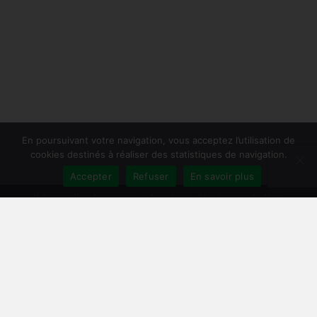
En poursuivant votre navigation, vous acceptez l’utilisation de
cookies destinés à réaliser des statistiques de navigation.
Accepter
Refuser
En savoir plus
Publiersonlivre.fr accompagne les auteurs et les maisons d'édition
indépendantes, en proposant des formations pour promouvoir son livre,
et publier en autoédition. Notre équipe souhaite offrir les meilleurs
conseils et permettre aux auteurs de toucher plus de lecteurs, avec une
publication de qualité, et une démarche professionnelle.
A travers notre réseau de partenaires, nous intervenons à toutes les
étapes : relecture, mise en page, création de couverture, publication
broché et e-book, promotion du livre, publicité pour le livre sur Facebook
et Amazon.