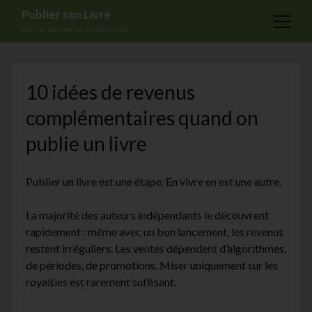
Publier son Livre
open
écrire, publier et promouvoir
menu
Accueil
10 idées de revenus
Formations
complémentaires quand on
Services
publie un livre
Blog
Auto-édition
Publier un livre est une étape. En vivre en est une autre.
Maisons d’édition
La majorité des auteurs indépendants le découvrent
Ecriture
rapidement : même avec un bon lancement, les revenus
Actualités
restent irréguliers. Les ventes dépendent d’algorithmes,
de périodes, de promotions. Miser uniquement sur les
A propos
royalties est rarement suffisant.
Contact