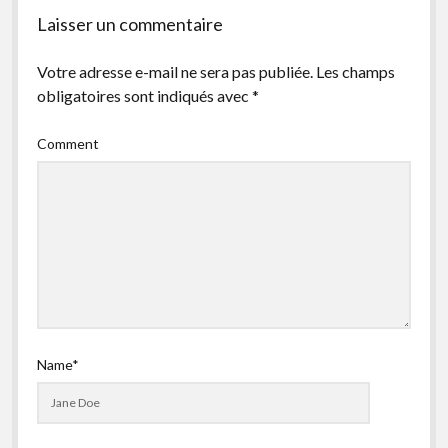
facebook
instagram
youtube
email-
Laisser un commentaire
form
Votre adresse e-mail ne sera pas publiée.
Les champs
obligatoires sont indiqués avec
*
Comment
Name*