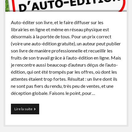
facebook
instagram
youtube
email-
form
Auto-éditer son livre, et le faire diffuser sur les
librairies en ligne et même en réseau physique est
désormais à la portée de tous. Pour un prix correct
(voire une auto-édition gratuite), un auteur peut publier
son livre de manière professionnelle et recueillir les
fruits de son travail grâce à l’auto-édition en ligne. Mais
je rencontre aussi beaucoup d’auteurs déçus de l’auto-
édition, qui ont été trompés par les offres, où dont les
attentes étaient trop fortes. Résultat : un livre dont ils
ne sont pas fiers du rendu, très peu de ventes, et une
déception globale. Faisons le point, pour…
Bien
Lire la suite
Choisir
sa
Plateforme
d’Auto-