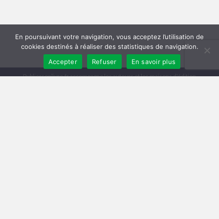
En poursuivant votre navigation, vous acceptez l’utilisation de
cookies destinés à réaliser des statistiques de navigation.
Accepter
Refuser
En savoir plus
Publiersonlivre.fr accompagne les auteurs et les maisons d'édition
indépendantes, en proposant des formations pour promouvoir son livre,
et publier en autoédition. Notre équipe souhaite offrir les meilleurs
conseils et permettre aux auteurs de toucher plus de lecteurs, avec une
publication de qualité, et une démarche professionnelle.
A travers notre réseau de partenaires, nous intervenons à toutes les
étapes : relecture, mise en page, création de couverture, publication
broché et e-book, promotion du livre, publicité pour le livre sur Facebook
et Amazon.
Comment publier un livre ? Les différentes méthodes
Trouver un éditeur et se faire publier
|
Publier en auto-édition : le guide
|
Diagnostic et Accompagnement Littéraire
Publicar un libro en amazon
Mentions légales
Conditions Générales de Vente