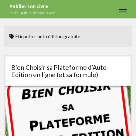
Publier son Livre
open
écrire, publier et promouvoir
menu
Accueil
Étiquette :
auto édition gratuite
Formations
Services
Blog
Bien Choisir sa Plateforme d’Auto-
Auto-édition
Edition en ligne (et sa formule)
Maisons d’édition
Ecriture
Actualités
A propos
Contact