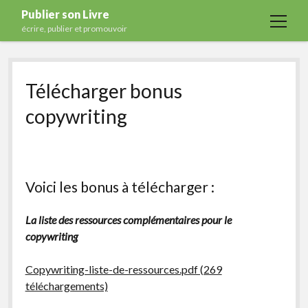
Publier son Livre
open
écrire, publier et promouvoir
menu
Accueil
Télécharger bonus
Formations
copywriting
Services
Blog
Auto-édition
Voici les bonus à télécharger :
Maisons d’édition
Ecriture
La liste des ressources complémentaires pour le
copywriting
Actualités
A propos
Copywriting-liste-de-ressources.pdf (269
téléchargements)
Contact