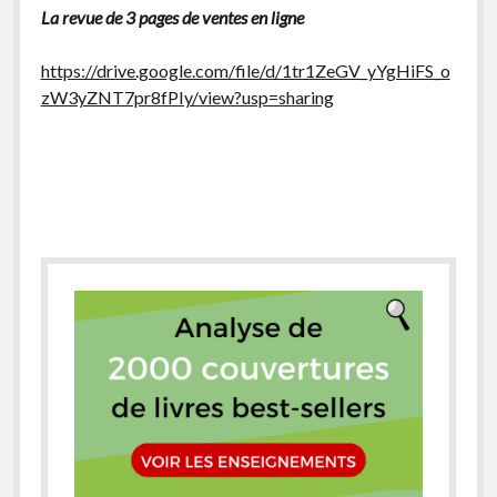
La revue de 3 pages de ventes en ligne
facebook
instagram
youtube
email-
form
https://drive.google.com/file/d/1tr1ZeGV_yYgHiFS_o
zW3yZNT7pr8fPIy/view?usp=sharing