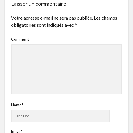
Laisser un commentaire
facebook
instagram
youtube
email-
form
Votre adresse e-mail ne sera pas publiée.
Les champs
obligatoires sont indiqués avec
*
Comment
Name*
Email*