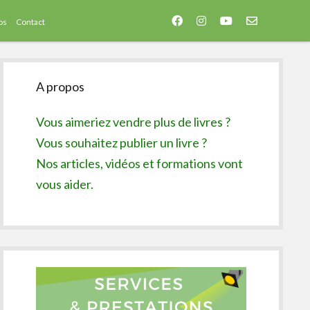
facebook
instagram
youtube
email-
os
Contact
form
Sidebar
A propos
Vous aimeriez vendre plus de livres ?
Vous souhaitez publier un livre ?
Nos articles, vidéos et formations vont
vous aider.