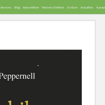
Services
Blog
Auto-édition
Maisons d’édition
Ecriture
Actualités
A prop