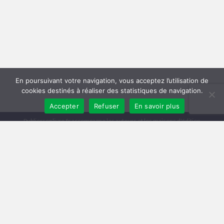
En poursuivant votre navigation, vous acceptez l’utilisation de
cookies destinés à réaliser des statistiques de navigation.
Accepter
Refuser
En savoir plus
Publiersonlivre.fr accompagne les auteurs et les maisons d'édition
indépendantes, en proposant des formations pour promouvoir son livre,
et publier en autoédition. Notre équipe souhaite offrir les meilleurs
conseils et permettre aux auteurs de toucher plus de lecteurs, avec une
publication de qualité, et une démarche professionnelle.
A travers notre réseau de partenaires, nous intervenons à toutes les
étapes : relecture, mise en page, création de couverture, publication
broché et e-book, promotion du livre, publicité pour le livre sur Facebook
et Amazon.
Comment publier un livre ? Les différentes méthodes
Trouver un éditeur et se faire publier
|
Publier en auto-édition : le guide
|