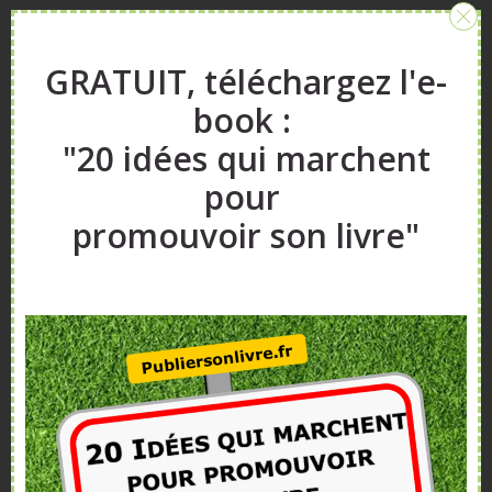
Sidebar
A propos
GRATUIT, téléchargez l'e-
book :
Vous aimeriez vendre plus de livres ?
"20 idées qui marchent
Vous souhaitez publier un livre ?
Nos articles, vidéos et formations vont vous
pour
aider.
promouvoir son livre"