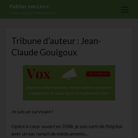
Publier son Livre
open
écrire, publier et promouvoir
menu
Accueil
Tribune d’auteur : Jean-
Formations
Claude Gouigoux
Services
Blog
Auto-édition
Maisons d’édition
Ecriture
Actualités
Je suis un survivant !
A propos
Opéré à cœur ouvert en 2008, je suis sorti de l’hôpital
Contact
avec un sac rempli de médicaments…