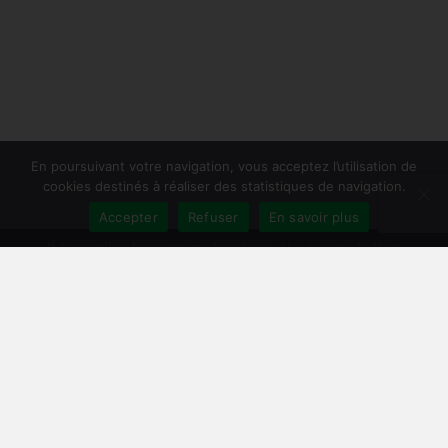
En poursuivant votre navigation, vous acceptez l’utilisation de
cookies destinés à réaliser des statistiques de navigation.
Accepter
Refuser
En savoir plus
Publiersonlivre.fr accompagne les auteurs et les maisons d'édition
indépendantes, en proposant des formations pour promouvoir son livre,
et publier en autoédition. Notre équipe souhaite offrir les meilleurs
conseils et permettre aux auteurs de toucher plus de lecteurs, avec une
publication de qualité, et une démarche professionnelle.
A travers notre réseau de partenaires, nous intervenons à toutes les
étapes : relecture, mise en page, création de couverture, publication
broché et e-book, promotion du livre, publicité pour le livre sur Facebook
et Amazon.
Comment publier un livre ? Les différentes méthodes
Trouver un éditeur et se faire publier
|
Publier en auto-édition : le guide
|