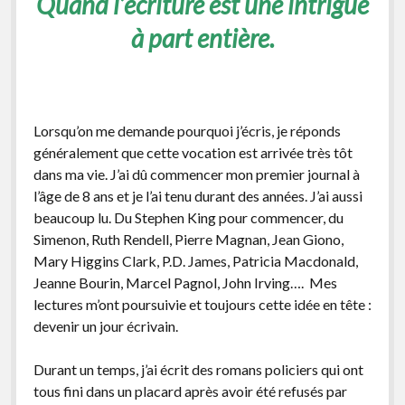
Quand l’écriture est une intrigue
facebook
instagram
youtube
email-
à part entière.
form
Lorsqu’on me demande pourquoi j’écris, je réponds
généralement que cette vocation est arrivée très tôt
dans ma vie. J’ai dû commencer mon premier journal à
l’âge de 8 ans et je l’ai tenu durant des années. J’ai aussi
beaucoup lu. Du Stephen King pour commencer, du
Simenon, Ruth Rendell, Pierre Magnan, Jean Giono,
Mary Higgins Clark, P.D. James, Patricia Macdonald,
Jeanne Bourin, Marcel Pagnol, John Irving…. Mes
lectures m’ont poursuivie et toujours cette idée en tête :
devenir un jour écrivain.
Durant un temps, j’ai écrit des romans policiers qui ont
tous fini dans un placard après avoir été refusés par