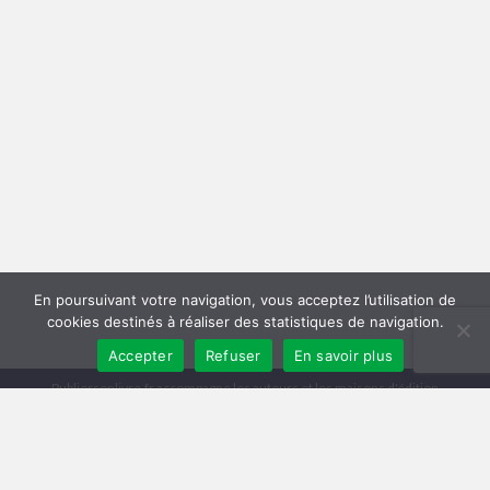
En poursuivant votre navigation, vous acceptez l’utilisation de
cookies destinés à réaliser des statistiques de navigation.
Accepter
Refuser
En savoir plus
Publiersonlivre.fr accompagne les auteurs et les maisons d'édition
indépendantes, en proposant des formations pour promouvoir son livre,
et publier en autoédition. Notre équipe souhaite offrir les meilleurs
conseils et permettre aux auteurs de toucher plus de lecteurs, avec une
publication de qualité, et une démarche professionnelle.
A travers notre réseau de partenaires, nous intervenons à toutes les