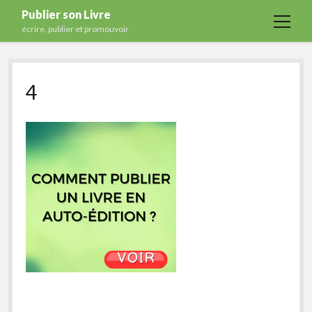
Publier son Livre
open
écrire, publier et promouvoir
menu
Accueil
4
Formations
Services
Blog
Auto-édition
Maisons d’édition
Ecriture
Actualités
A propos
Contact