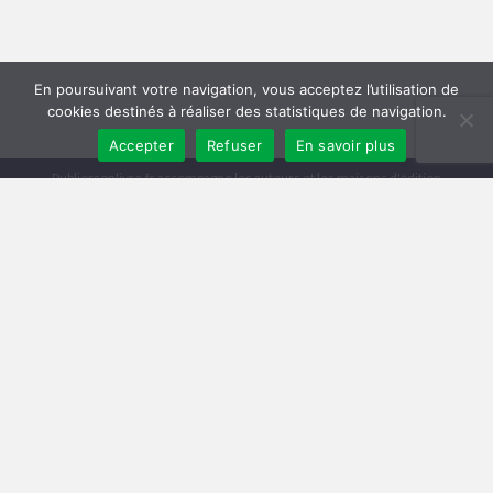
En poursuivant votre navigation, vous acceptez l’utilisation de
cookies destinés à réaliser des statistiques de navigation.
Accepter
Refuser
En savoir plus
Publiersonlivre.fr accompagne les auteurs et les maisons d'édition
indépendantes, en proposant des formations pour promouvoir son livre,
et publier en autoédition. Notre équipe souhaite offrir les meilleurs
conseils et permettre aux auteurs de toucher plus de lecteurs, avec une
publication de qualité, et une démarche professionnelle.
A travers notre réseau de partenaires, nous intervenons à toutes les
étapes : relecture, mise en page, création de couverture, publication
broché et e-book, promotion du livre, publicité pour le livre sur Facebook
et Amazon.
Comment publier un livre ? Les différentes méthodes
Trouver un éditeur et se faire publier
|
Publier en auto-édition : le guide
|
Diagnostic et Accompagnement Littéraire
Publicar un libro en amazon
Mentions légales