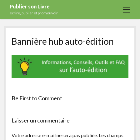
Publier son Livre
open
écrire, publier et promouvoir
menu
Accueil
Bannière hub auto-édition
Formations
Services
Blog
Auto-édition
Maisons d’édition
Ecriture
Be First to Comment
Actualités
A propos
Laisser un commentaire
Contact
Votre adresse e-mail ne sera pas publiée.
Les champs