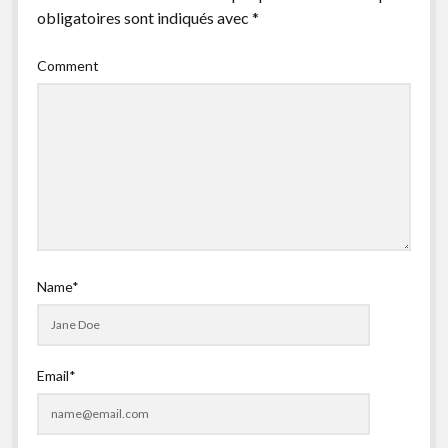
obligatoires sont indiqués avec
*
facebook
instagram
youtube
email-
form
Comment
Name*
Email*