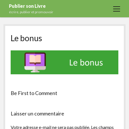
Publier son Livre
open
écrire, publier et promouvoir
menu
Accueil
Le bonus
Formations
Services
Blog
Auto-édition
Maisons d’édition
Ecriture
Be First to Comment
Actualités
A propos
Laisser un commentaire
Contact
Votre adresse e-mail ne sera pas publiée.
Les champs