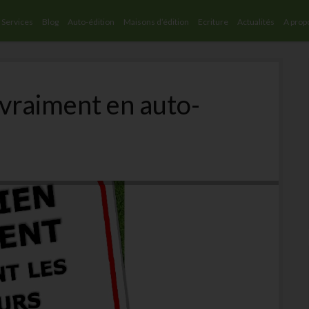
Services
Blog
Auto-édition
Maisons d’édition
Ecriture
Actualités
A prop
vraiment en auto-