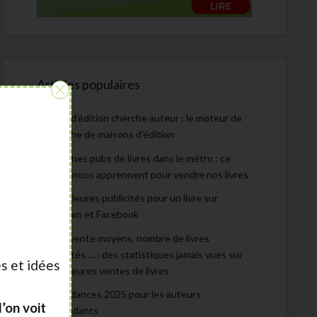
Articles populaires
:
Maison d’édition cherche auteur : le moteur de
recherche de maisons d’édition
Les bonnes pubs de livres dans le métro : ce
qu’elles nous apprennent pour vendre nos livres
Les meilleures publicités pour un livre sur
Instagram et Facebook
Prix de vente moyens, nombre de livres
autoédités … : des statistiques jamais vues sur
s et idées
les meilleures ventes de livres
Les tendances 2025 pour les auteurs
’on voit
indépendants