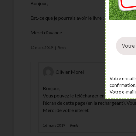
Bonjour,
Est.-ce que je pourrais avoir le livre : “Combien ga
Merci d’avance
12 mars 2019
Reply
Olivier Morel
Votre e-mail 
confirmation
Bonjour,
Votre e-mail 
Vous pouvez le télécharger en renseignant vot
l’écran de cette page (en la rechargeant). Vous
Merci de votre intérêt
16 mars 2019
Reply