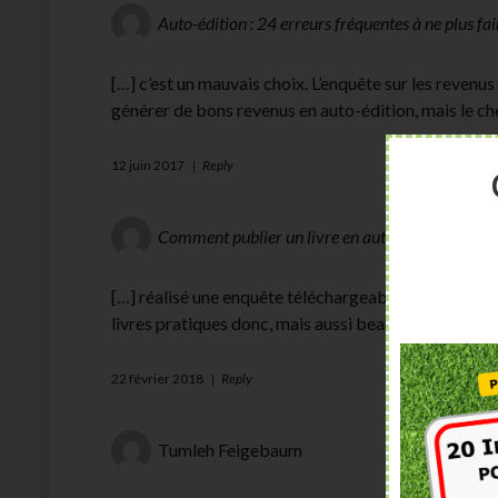
Auto-édition : 24 erreurs fréquentes à ne plus f
[…] c’est un mauvais choix. L’enquête sur les revenus
générer de bons revenus en auto-édition, mais le ch
12 juin 2017
Reply
Comment publier un livre en auto-édition et gagn
[…] réalisé une enquête téléchargeable sur les reve
livres pratiques donc, mais aussi beaucoup de roman
22 février 2018
Reply
Tumleh Feigebaum