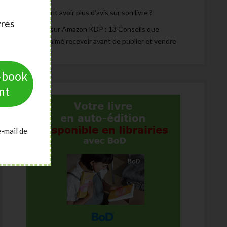
Comment avoir plus d’avis sur son livre ?
vres
Publier sur Amazon KDP : 13 Conseils que
j’aurais aimé recevoir avant de publier et vendre
e-book
nt
e-mail de