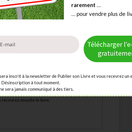
rarement
…
… pour vendre plus de li
gne-t-on vraiment en auto-édition?
Télécharger l'
gratuiteme
sera inscrit à la newsletter de Publier son Livre et vous recevrez un 
. Désinscription à tout moment.
ne sera jamais communiqué à des tiers.
re e-mail sur la fenêtre « pop-up » qui apparait à
 recevrez ensuite le livre.