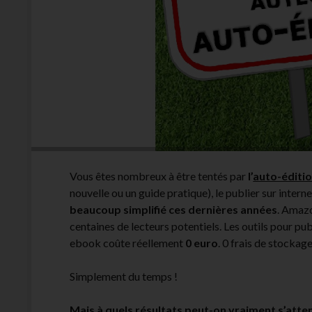
Vous êtes nombreux à être tentés par
l’
auto-éditi
nouvelle ou un guide pratique), le publier sur internet
beaucoup simplifié ces dernières années
. Amazo
centaines de lecteurs potentiels. Les outils pour pu
ebook coûte réellement
0 euro
. 0 frais de stockag
Simplement du temps !
Mais à quels résultats peut-on vraiment s’atte