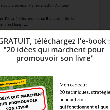
aire pour progresser – La Plume d'un Voyageur
 de l’auto-édition montre qu’il est possible de
emin est long. […]
GRATUIT, téléchargez l'e-book 
"20 idées qui marchent pour
er de l'argent
promouvoir son livre"
nus des auteurs en auto-édition (pas seulement les
s). À partir de sondages, et […]
Mon cadeau :
20 techniques, stratégie
pour auteurs,
qui fonctionnent et que l