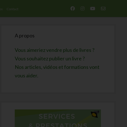
facebook
instagram
youtube
email-
os
Contact
form
Sidebar
A propos
Vous aimeriez vendre plus de livres ?
Vous souhaitez publier un livre ?
Nos articles, vidéos et formations vont
vous aider.