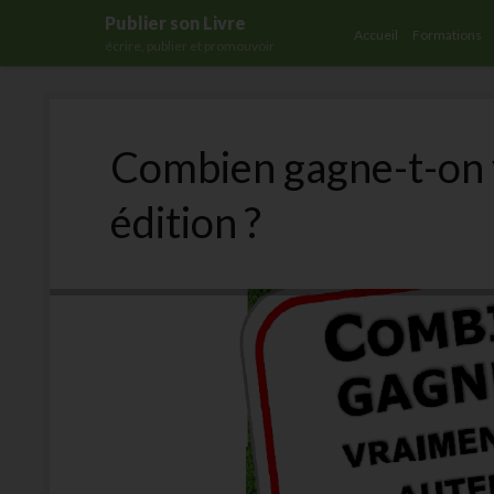
Publier son Livre
Accueil
Formations
écrire, publier et promouvoir
Combien gagne-t-on 
édition ?