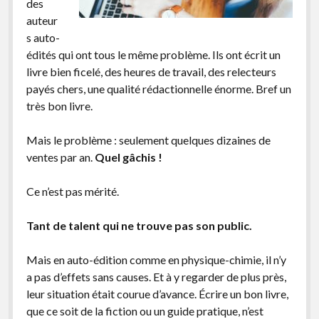
des
facebook
instagram
youtube
email-
auteur
form
s auto-
édités qui ont tous le même problème. Ils ont écrit un
livre bien ficelé, des heures de travail, des relecteurs
payés chers, une qualité rédactionnelle énorme. Bref un
très bon livre.
Mais le problème : seulement quelques dizaines de
ventes par an.
Quel gâchis !
Ce n’est pas mérité.
Tant de talent qui ne trouve pas son public.
Mais en auto-édition comme en physique-chimie, il n’y
a pas d’effets sans causes. Et à y regarder de plus près,
leur situation était courue d’avance. Écrire un bon livre,
que ce soit de la fiction ou un guide pratique, n’est