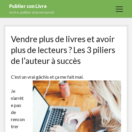
Publier son Livre
open
écrire, publier et promouvoir
menu
Accueil
Vendre plus de livres et avoir
Formations
plus de lecteurs ? Les 3 piliers
Services
de l’auteur à succès
Blog
Auto-édition
C’est un vrai gâchis et ça me fait mal.
Maisons d’édition
Je
Ecriture
n’arrêt
Actualités
e pas
de
A propos
rencon
Contact
trer