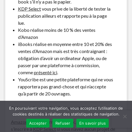
book s’il n’y a pas le papier.
KDP Select
vous prive de la liberté de tester la
publication ailleurs et rapporte peu à la page
lue.
Kobo réalise moins de 10 % des ventes
d’Amazon
iBooks réalise en moyenne entre 10 et 20% des
ventes d’Amazon mais est très contraignant :
obligation d’avoir un ordinateur Apple, ou de
passer par une plateforme à commission,
comme
présenté ici
.
YouScribe est une petite plateforme qui ne vous
rapportera pas grand-chose et qui n’accepte
qu’à partir de 20 ouvrages.
En termes de canal, les choses sont donc claires :
En poursuivant votre navigation, vous acceptez l’utilisation de
cookies destinés à réaliser des statistiques de navigation.
Amazon KDP
au format e-book, et pourquoi pas
Accepter
Refuser
En savoir plus
s’inscrire à
KDP Select
si vous n’avez aucun projet de