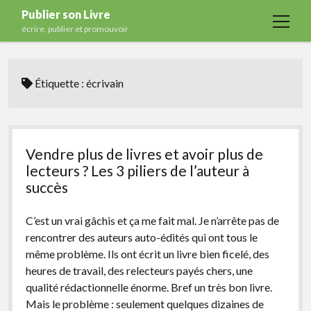
Publier son Livre
open
écrire, publier et promouvoir
menu
Accueil
Étiquette :
écrivain
Formations
Services
Blog
Vendre plus de livres et avoir plus de
Auto-édition
lecteurs ? Les 3 piliers de l’auteur à
succès
Maisons d’édition
Ecriture
C’est un vrai gâchis et ça me fait mal. Je n’arrête pas de
rencontrer des auteurs auto-édités qui ont tous le
Actualités
même problème. Ils ont écrit un livre bien ficelé, des
A propos
heures de travail, des relecteurs payés chers, une
qualité rédactionnelle énorme. Bref un très bon livre.
Contact
Mais le problème : seulement quelques dizaines de