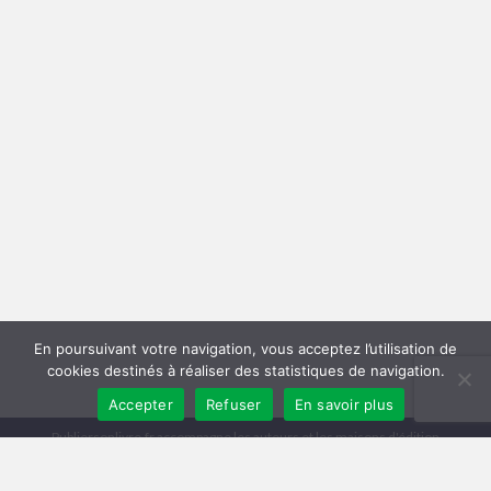
En poursuivant votre navigation, vous acceptez l’utilisation de
cookies destinés à réaliser des statistiques de navigation.
Accepter
Refuser
En savoir plus
Publiersonlivre.fr accompagne les auteurs et les maisons d'édition
indépendantes, en proposant des formations pour promouvoir son livre,
et publier en autoédition. Notre équipe souhaite offrir les meilleurs