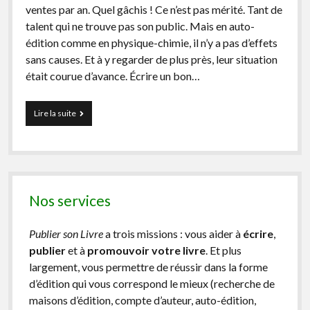
ventes par an. Quel gâchis ! Ce n’est pas mérité. Tant de
facebook
instagram
youtube
email-
talent qui ne trouve pas son public. Mais en auto-
form
édition comme en physique-chimie, il n’y a pas d’effets
sans causes. Et à y regarder de plus près, leur situation
était courue d’avance. Écrire un bon…
Vendre
Lire la suite
plus
de
livres
et
avoir
plus
Nos services
de
lecteurs
?
Publier son Livre
a trois missions : vous aider à
écrire
,
Les
publier
et à
promouvoir votre livre
. Et plus
3
piliers
largement, vous permettre de réussir dans la forme
de
d’édition qui vous correspond le mieux (recherche de
l’auteur
maisons d’édition, compte d’auteur, auto-édition,
à