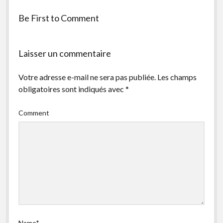
facebook
instagram
youtube
email-
Be First to Comment
form
Laisser un commentaire
Votre adresse e-mail ne sera pas publiée.
Les champs
obligatoires sont indiqués avec
*
Comment
Name*