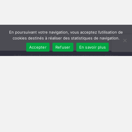
En poursuivant votre navigation, vous acceptez l’utilisation de
cookies destinés à réaliser des statistiques de navigation.
Accepter
Refuser
En savoir plus
Publiersonlivre.fr accompagne les auteurs et les maisons d'édition
indépendantes, en proposant des formations pour promouvoir son livre,
et publier en autoédition. Notre équipe souhaite offrir les meilleurs
conseils et permettre aux auteurs de toucher plus de lecteurs, avec une
publication de qualité, et une démarche professionnelle.
A travers notre réseau de partenaires, nous intervenons à toutes les
étapes : relecture, mise en page, création de couverture, publication
broché et e-book, promotion du livre, publicité pour le livre sur Facebook
et Amazon.
Comment publier un livre ? Les différentes méthodes
Trouver un éditeur et se faire publier
|
Publier en auto-édition : le guide
|
Diagnostic et Accompagnement Littéraire
Publicar un libro en amazon