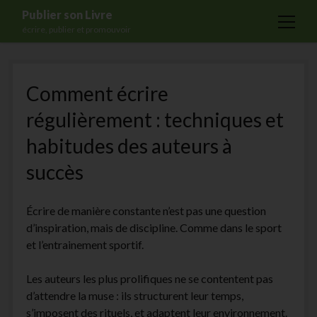
Publier son Livre
open
écrire, publier et promouvoir
menu
Accueil
Comment écrire
Formations
régulièrement : techniques et
Services
habitudes des auteurs à
Blog
succès
Auto-édition
Maisons d’édition
Écrire de manière constante n’est pas une question
Ecriture
d’inspiration, mais de discipline. Comme dans le sport
et l’entrainement sportif.
Actualités
A propos
Les auteurs les plus prolifiques ne se contentent pas
d’attendre la muse : ils structurent leur temps,
Contact
s’imposent des rituels, et adaptent leur environnement.