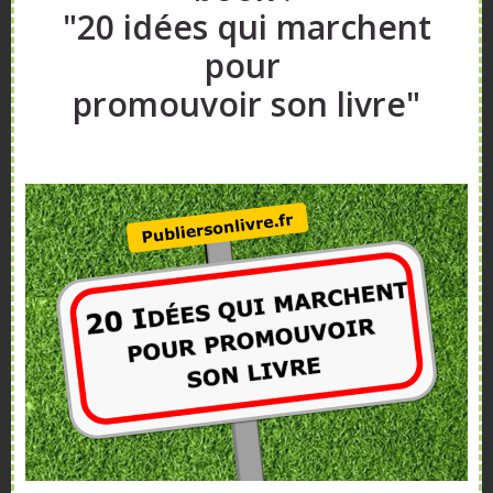
"20 idées qui marchent
pour
promouvoir son livre"
Nos services
Publier son Livre
a trois missions : vous aider à
écrire
,
publier
et à
promouvoir votre livre
. Et plus
largement, vous permettre de réussir dans la forme