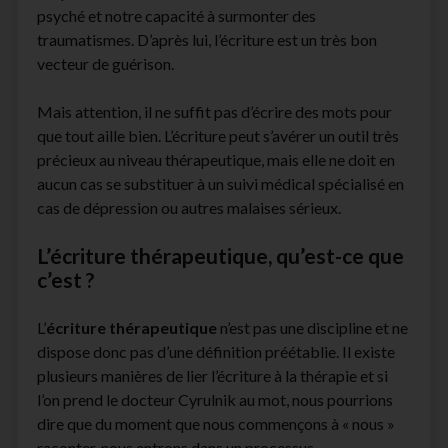
psyché et notre capacité à surmonter des
facebook
instagram
youtube
email-
traumatismes. D’après lui, l’écriture est un très bon
form
vecteur de guérison.
Mais attention, il ne suffit pas d’écrire des mots pour
que tout aille bien. L’écriture peut s’avérer un outil très
précieux au niveau thérapeutique, mais elle ne doit en
aucun cas se substituer à un suivi médical spécialisé en
cas de dépression ou autres malaises sérieux.
L’écriture thérapeutique, qu’est-ce que
c’est ?
L’
écriture thérapeutique
n’est pas une discipline et ne
dispose donc pas d’une définition préétablie. Il existe
plusieurs manières de lier l’écriture à la thérapie et si
l’on prend le docteur Cyrulnik au mot, nous pourrions
dire que du moment que nous commençons à « nous »
raconter, nous entrons dans un processus