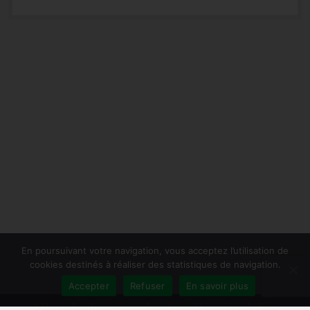
En poursuivant votre navigation, vous acceptez l’utilisation de
cookies destinés à réaliser des statistiques de navigation.
Accepter
Refuser
En savoir plus
Publiersonlivre.fr accompagne les auteurs et les maisons d'édition