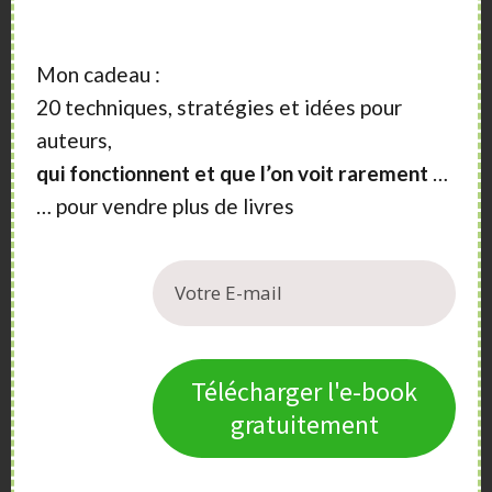
Mon cadeau :
20 techniques, stratégies et idées pour
auteurs,
qui fonctionnent et que l’on voit rarement
…
… pour vendre plus de livres
Nos services
Télécharger l'e-book
Publier son Livre
a trois missions : vous aider à
écrire
,
gratuitement
publier
et à
promouvoir votre livre
. Et plus
largement, vous permettre de réussir dans la forme