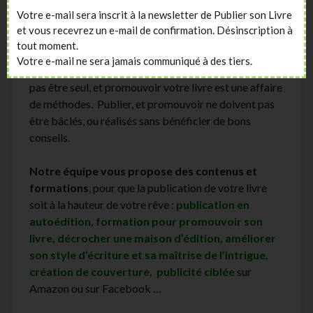
d’édition qui vous correspond le mieux (recherche de
Votre e-mail sera inscrit à la newsletter de Publier son Livre
maisons d’édition, compte d’auteur, auto-édition,
et vous recevrez un e-mail de confirmation. Désinscription à
impression de livre à la demande).
tout moment.
Votre e-mail ne sera jamais communiqué à des tiers.
Écrire est un projet unique. Auto publier ne signifie
pas être seul, et promouvoir votre livre est une affaire
de méthodes. Publier, et promouvoir ne doivent pas
être bâclés, ou réalisés sans bénéficier de bons
conseils.
Notre équipe vous propose des contenus et
formations
, pour que la publication de votre livre
soit à la hauteur de votre rêve :
publication en
autoédition, formation pour promouvoir son
livre, décrocher une maison d’édition, améliorer
son style d’écriture et sa maîtrise de l’intrigue,
création de couverture, publicité ciblée
sur
Amazon ou sur Facebook …