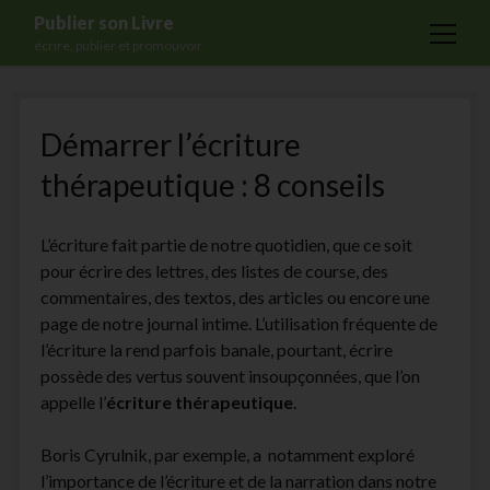
Publier son Livre
open
écrire, publier et promouvoir
menu
Accueil
Démarrer l’écriture
Formations
thérapeutique : 8 conseils
Services
Blog
L’écriture fait partie de notre quotidien, que ce soit
Auto-édition
pour écrire des lettres, des listes de course, des
commentaires, des textos, des articles ou encore une
Maisons d’édition
page de notre journal intime. L’utilisation fréquente de
Ecriture
l’écriture la rend parfois banale, pourtant, écrire
possède des vertus souvent insoupçonnées, que l’on
Actualités
appelle l’
écriture thérapeutique
.
A propos
Boris Cyrulnik, par exemple, a notamment exploré
Contact
l’importance de l’écriture et de la narration dans notre