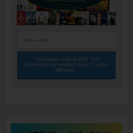
Télécharger le guide PDF
"100
Couvertures qui vendent, dans 11 genres
littéraires."