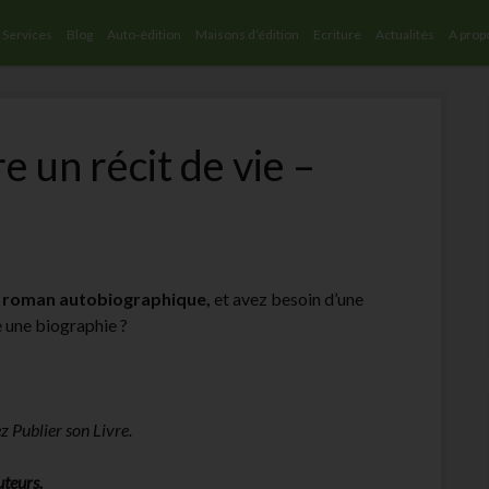
Services
Blog
Auto-édition
Maisons d’édition
Ecriture
Actualités
A prop
e un récit de vie –
n roman autobiographique,
et avez besoin d’une
 une biographie ?
ez Publier son Livre.
uteurs
.