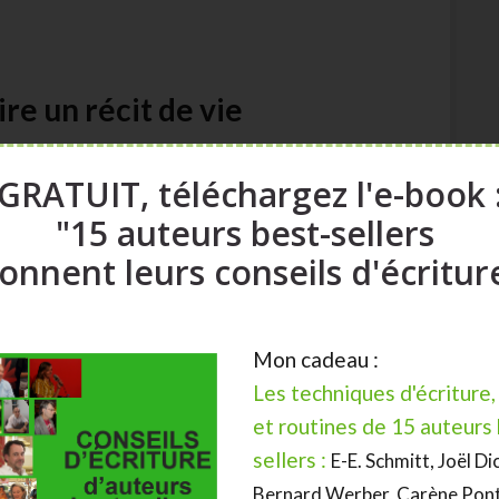
ire un récit de vie
vant à illustrer vos messages clés, et donc atteindre
GRATUIT, téléchargez l'e-book 
"15 auteurs best-sellers
onnent leurs conseils d'écritur
sa vie à la manière d’un journal intime, il va vous
s. Les
schémas narratifs
seront alors très utiles.
Mon cadeau :
vènements qui se sont déroulés au cours de votre vie
Les techniques d'écriture,
ursuivi par votre récit.
et routines de 15 auteurs
sellers :
E-E. Schmitt, Joël Di
 de se contenter d’aligner des dates dans un ordre
vènements entre eux.
Bernard Werber, Carène Pont