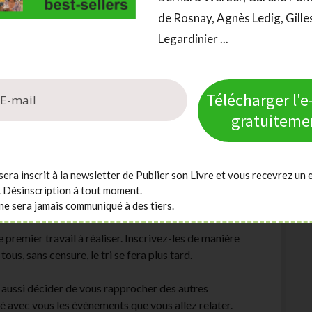
de Rosnay, Agnès Ledig, Gille
ortant de votre personnalité ou de votre vie. L’un
Legardinier ...
ui vous êtes, comment vous avez évolué pour devenir
Télécharger l'
gratuiteme
our son récit de vie
des compléments de précisions si besoin.
sera inscrit à la newsletter de Publier son Livre et vous recevrez un 
. Désinscription à tout moment.
ne sera jamais communiqué à des tiers.
 premier travail à réaliser. Inscrivez-les de manière
us, sans censure, le tri se fera plus tard.
z aussi décider de vous rapprocher des autres
é avec vous les évènements que vous allez relater.