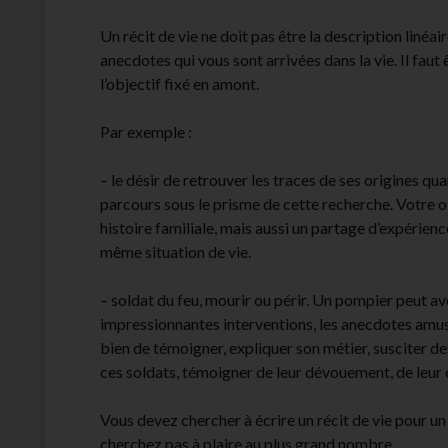
Un récit de vie ne doit pas être la description linéai
anecdotes qui vous sont arrivées dans la vie. Il faut
l’objectif fixé en amont.
Par exemple :
– le désir de retrouver les traces de ses origines qu
parcours sous le prisme de cette recherche. Votre o
histoire familiale, mais aussi un partage d’expérienc
même situation de vie.
– soldat du feu, mourir ou périr. Un pompier peut av
impressionnantes interventions, les anecdotes amusa
bien de témoigner, expliquer son métier, susciter de
ces soldats, témoigner de leur dévouement, de leu
Vous devez chercher à écrire un récit de vie pour un 
cherchez pas à plaire au plus grand nombre.