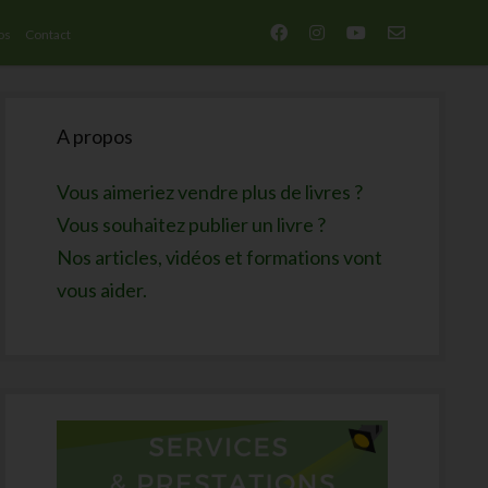
facebook
instagram
youtube
email-
os
Contact
form
Sidebar
A propos
Vous aimeriez vendre plus de livres ?
Vous souhaitez publier un livre ?
Nos articles, vidéos et formations vont
vous aider.