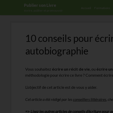
Publier son Livre
Accueil
Formations
écrire, publier et promouvoir
10 conseils pour écrir
autobiographie
Vous souhaitez
écrire un récit de vie
, ou
écrire u
méthodologie pour écrire ce livre ? Comment écrire
L’objectif de cet article est de vous y aider.
Cet article a été rédigé par les
conseillers littéraires
, ch
=> Lisez les autres articles de
conseils d’écriture pour a