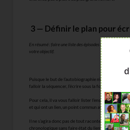
3 — Définir le plan pour écr
En résumé : faire une liste des épisodes de votre vie ser
votre objectif.
d
Puisque le but de l’autobiographie n’est pas d’écrire 
falloir la séquencer, l’écrire sous la forme d’épisode
Pour cela, il va vous falloir lister l’ensemble des é
et qui ont un lien, un point commun avec l’objectif po
Il ne s’agira donc pas de tout raconter au lecteur ni
chronologique sans faire état du lien qui unit les é