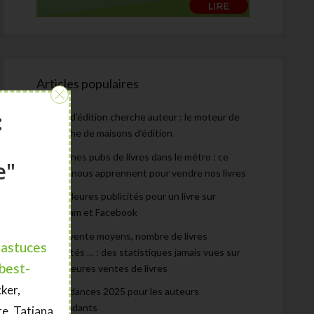
Articles populaires
:
Maison d’édition cherche auteur : le moteur de
recherche de maisons d’édition
Les bonnes pubs de livres dans le métro : ce
e"
qu’elles nous apprennent pour vendre nos livres
Les meilleures publicités pour un livre sur
Instagram et Facebook
Prix de vente moyens, nombre de livres
 astuces
autoédités … : des statistiques jamais vues sur
 best-
les meilleures ventes de livres
cker,
Les tendances 2025 pour les auteurs
indépendants
e, Tatiana