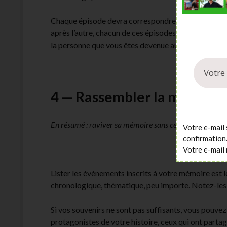
Chaque épisode devra correspondre à un élément imp
après l’autre, chacun de ces épisodes va dévoiler q
la personne que vous êtes devenue aujourd’hui.
4 — Rassembler la matière p
En résumé : raviver sa mémoire sans censure, chercher 
Votre e-mail 
confirmation
Votre e-mail 
Lister les évènements inscrits à votre mémoire est le
chronologique, thématique, peu importe. Notez-les to
Si vos souvenirs ne sont pas suffisants, vous pouve
protagonistes de votre histoire, ceux qui ont partag