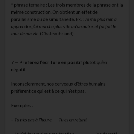
* phrase ternaire : Les trois membres de la phrase ont la
même construction. On obtient un effet de
parallélisme ou de simultanéité. Ex. :
Je n’ai plus rien à
apprendre, j’ai marché plus vite qu’un autre, et j’ai fait le
tour de ma vie.
(Chateaubriand)
7 —
Préférez l’écriture en positif
plutôt qu’en
négatif.
Inconsciemment, nos cerveaux d’êtres humains
préfèrent ce qui est à ce qui n’est pas.
Exemples :
– Tu n’es pas à l’heure. Tu es en retard.
– Je n’ai éprouvé aucune émotion. Je suis resté