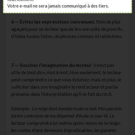
Votre e-mail ne sera jamais communiqué à des tiers.
6 — Évitez les expressions convenues.
Rien de plus
agaçant pour un lecteur que de lire une suite de poncifs,
d’idées toutes faites, de phrases connues et rabâchées.
7 — Suscitez l’imagination du lecteur.
Il n’est pas
utile de tout dire, mot à mot. Non seulement, le lecteur
peut comprendre ce que vous induisez, mais en plus, le
solliciter dans son imaginaire le rend acteur et partie
prenante dans l’interprétation qu’il se fait du récit.
Exemple :
La neige était tombée toute la nuit. Mes parents
furent contraints de me dispenser d’école ce jour-là.
Le
lecteur comprendra lui-même qu’en raison de la neige,
les routes étant devenues impraticables, les parents