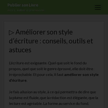
Publier son Livre
open
écrire, publier et promouvoir
menu
Accueil
▷ Améliorer son style
Formations
d’écriture : conseils, outils et
Services
astuces
Blog
Auto-édition
L’écriture est exigeante. Quel que soit le fond du
Maisons d’édition
propos, quel que soit le genre éprouvé, elle doit être
irréprochable. Et pour cela, il faut
améliorer son style
Ecriture
d’écriture
.
Actualités
Je fais allusion au style, à ce qui permettra de dire que
A propos
la plume est fluide, que la rédaction est élégante, que la
Contact
lecture est agréable. La forme au service du fond.