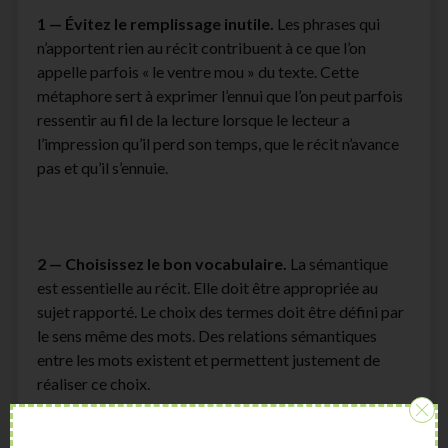
1 — Évitez le remplissage inutile.
Les phrases qui
n’apportent rien au récit contribuent à ce que l’on
appelle parfois « le ventre mou » du texte. Cette
métaphore sert à exprimer l’ennui que l’on peut parfois
ressentir au fil de la lecture lorsque le lecteur a
l’impression qu’il perd son temps, que le récit n’avance
pas et qu’il s’ennuie.
2 — Choisissez le bon vocabulaire.
La sémantique
est essentielle au récit. Elle doit être appropriée au
sujet rapporté. Le choix des termes doit être défini par
le sens même des mots. Des relations sémantiques
entre les mots existent et permettent justement de
réaliser ce choix.