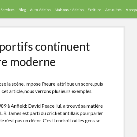
Services
Blog
Auto-édition
Maisons d’édition
Ecriture
Actualités
A prop
portifs continuent
ture moderne
pose la scène, impose l’heure, attribue un score, puis
 cet article, nous verrons plusieurs exemples.
989 à Anfield; David Peace, lui, a trouvé sa matière
.R. James est parti du cricket antillais pour parler
de n’est pas un décor. C’est l’endroit où les gens se