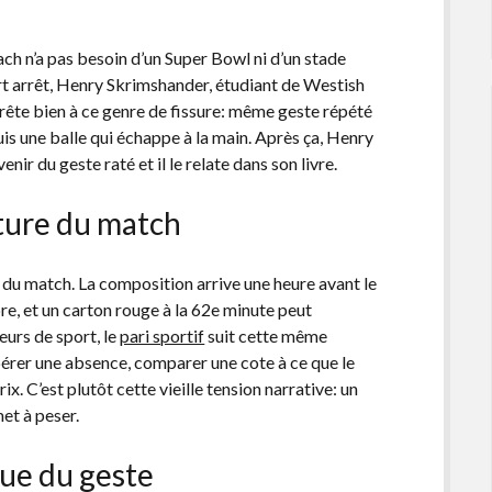
ch n’a pas besoin d’un Super Bowl ni d’un stade
urt arrêt, Henry Skrimshander, étudiant de Westish
 prête bien à ce genre de fissure: même geste répété
is une balle qui échappe à la main. Après ça, Henry
enir du geste raté et il le relate dans son livre.
cture du match
ur du match. La composition arrive une heure avant le
bre, et un carton rouge à la 62e minute peut
eurs de sport, le
pari sportif
suit cette même
epérer une absence, comparer une cote à ce que le
rix. C’est plutôt cette vieille tension narrative: un
met à peser.
ique du geste