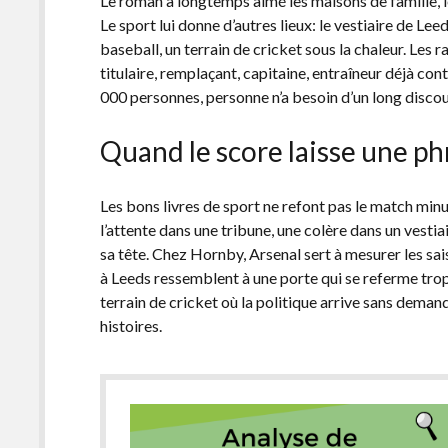
Le roman a longtemps aimé les maisons de famille, le
Le sport lui donne d’autres lieux: le vestiaire de Le
baseball, un terrain de cricket sous la chaleur. Les r
titulaire, remplaçant, capitaine, entraîneur déjà co
000 personnes, personne n’a besoin d’un long discou
Quand le score laisse une p
Les bons livres de sport ne refont pas le match minut
l’attente dans une tribune, une colère dans un vestia
sa tête. Chez Hornby, Arsenal sert à mesurer les sai
à Leeds ressemblent à une porte qui se referme tro
terrain de cricket où la politique arrive sans demand
histoires.