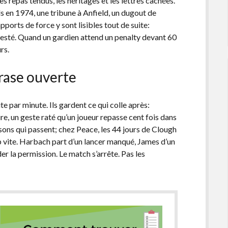
s repas tendus, les héritages et les lettres cachées.
eds en 1974, une tribune à Anfield, un dugout de
apports de force y sont lisibles tout de suite:
ntesté. Quand un gardien attend un penalty devant 60
rs.
hrase ouverte
e par minute. Ils gardent ce qui colle après:
ire, un geste raté qu’un joueur repasse cent fois dans
sons qui passent; chez Peace, les 44 jours de Clough
p vite. Harbach part d’un lancer manqué, James d’un
er la permission. Le match s’arrête. Pas les