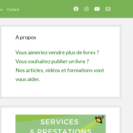
facebook
instagram
youtube
email-
os
Contact
form
Sidebar
A propos
Vous aimeriez vendre plus de livres ?
Vous souhaitez publier un livre ?
Nos articles, vidéos et formations vont
vous aider.