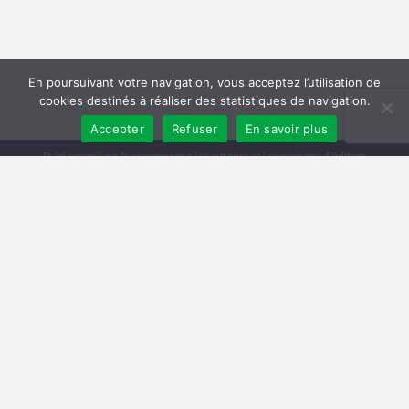
En poursuivant votre navigation, vous acceptez l’utilisation de
cookies destinés à réaliser des statistiques de navigation.
Accepter
Refuser
En savoir plus
Publiersonlivre.fr accompagne les auteurs et les maisons d'édition
indépendantes, en proposant des formations pour promouvoir son livre,
et publier en autoédition. Notre équipe souhaite offrir les meilleurs
conseils et permettre aux auteurs de toucher plus de lecteurs, avec une
publication de qualité, et une démarche professionnelle.
A travers notre réseau de partenaires, nous intervenons à toutes les
étapes : relecture, mise en page, création de couverture, publication
broché et e-book, promotion du livre, publicité pour le livre sur Facebook
et Amazon.
Comment publier un livre ? Les différentes méthodes
Trouver un éditeur et se faire publier
|
Publier en auto-édition : le guide
|
Diagnostic et Accompagnement Littéraire
Publicar un libro en amazon
Mentions légales