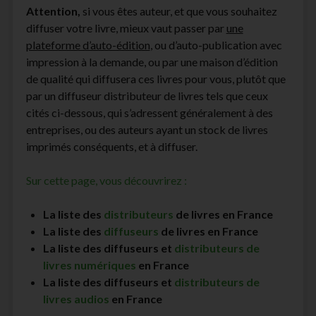
Attention
,
si vous êtes auteur, et que vous souhaitez
facebook
instagram
youtube
email-
diffuser votre livre, mieux vaut passer par
une
form
plateforme d’auto-édition
, ou d’auto-publication avec
impression à la demande, ou par une maison d’édition
de qualité qui diffusera ces livres pour vous, plutôt que
par un diffuseur distributeur de livres tels que ceux
cités ci-dessous, qui s’adressent généralement à des
entreprises, ou des auteurs ayant un stock de livres
imprimés conséquents, et à diffuser.
Sur cette page, vous découvrirez :
La liste des
distributeurs
de livres en France
La liste des
diffuseurs
de livres en France
La liste des diffuseurs et
distributeurs de
livres numériques
en France
La liste des diffuseurs et
distributeurs de
livres audios
en France