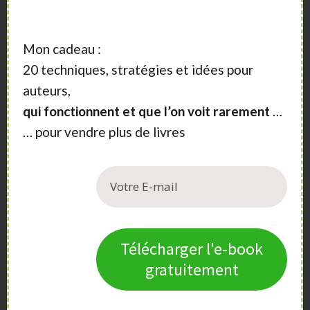
Immatériel
http://immateriel.fr
Mon cadeau :
20 techniques, stratégies et idées pour
Un diffuseur de livres numériques, qui permet
auteurs,
d’afficher ses livres sur toutes les librairies en ligne
qui fonctionnent et que l’on voit rarement
…
… pour vendre plus de livres
Bookwire
Une solution anglo-saxonne de distribution de livres
numériques et audios, installée en France depuis peu
http://bookwire.fr
Télécharger l'e-book
gratuitement
Eden Livres