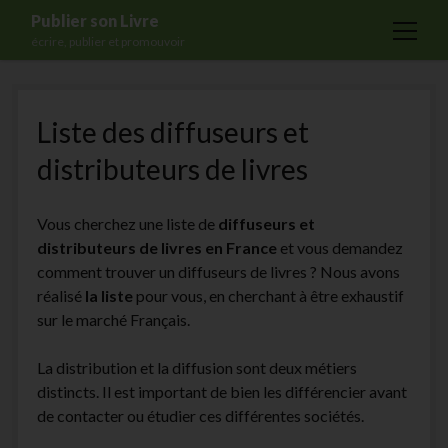
Publier son Livre
open
écrire, publier et promouvoir
menu
Accueil
Liste des diffuseurs et
Formations
distributeurs de livres
Services
Blog
Vous cherchez une liste de
diffuseurs et
Auto-édition
distributeurs de livres en France
et vous demandez
comment trouver un diffuseurs de livres ? Nous avons
Maisons d’édition
réalisé
la liste
pour vous, en cherchant à être exhaustif
Ecriture
sur le marché Français.
Actualités
La distribution et la diffusion sont deux métiers
A propos
distincts. Il est important de bien les différencier avant
de contacter ou étudier ces différentes sociétés.
Contact