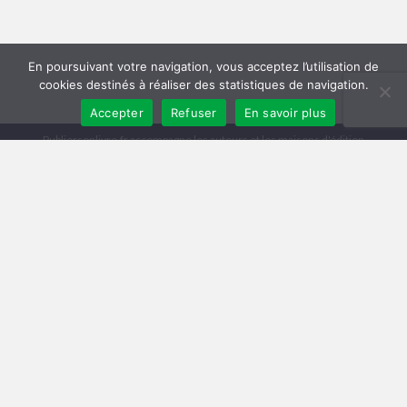
En poursuivant votre navigation, vous acceptez l’utilisation de
cookies destinés à réaliser des statistiques de navigation.
Accepter
Refuser
En savoir plus
Publiersonlivre.fr accompagne les auteurs et les maisons d'édition
indépendantes, en proposant des formations pour promouvoir son livre,
et publier en autoédition. Notre équipe souhaite offrir les meilleurs
conseils et permettre aux auteurs de toucher plus de lecteurs, avec une
publication de qualité, et une démarche professionnelle.
A travers notre réseau de partenaires, nous intervenons à toutes les
étapes : relecture, mise en page, création de couverture, publication
broché et e-book, promotion du livre, publicité pour le livre sur Facebook
et Amazon.
Comment publier un livre ? Les différentes méthodes
Trouver un éditeur et se faire publier
|
Publier en auto-édition : le guide
|
Diagnostic et Accompagnement Littéraire
Publicar un libro en amazon
Mentions légales
Conditions Générales de Vente