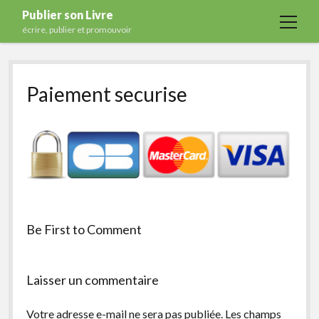
Publier son Livre
open
écrire, publier et promouvoir
menu
Accueil
Paiement securise
Formations
Services
Blog
Auto-édition
Maisons d’édition
Ecriture
Be First to Comment
Actualités
A propos
Laisser un commentaire
Contact
Votre adresse e-mail ne sera pas publiée.
Les champs