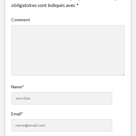
obligatoires sont indiqués avec
*
facebook
instagram
youtube
email-
form
Comment
Name*
Email*