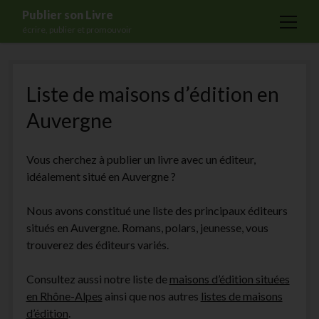
Publier son Livre
open
écrire, publier et promouvoir
menu
Accueil
Liste de maisons d’édition en
Formations
Auvergne
Services
Blog
Vous cherchez à publier un livre avec un éditeur,
Auto-édition
idéalement situé en Auvergne ?
Maisons d’édition
Nous avons constitué une liste des principaux éditeurs
Ecriture
situés en Auvergne. Romans, polars, jeunesse, vous
trouverez des éditeurs variés.
Actualités
A propos
Consultez aussi notre liste de
maisons d’édition situées
en Rhône-Alpes
ainsi que nos autres
listes de maisons
Contact
d’édition
.