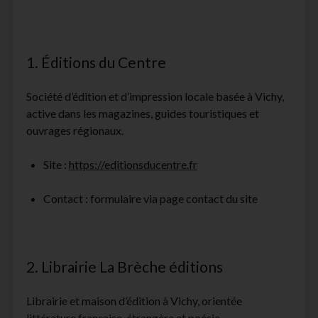
facebook
instagram
youtube
email-
form
1. Éditions du Centre
Société d’édition et d’impression locale basée à Vichy,
active dans les magazines, guides touristiques et
ouvrages régionaux.
Site :
https://editionsducentre.fr
Contact : formulaire via page contact du site
2. Librairie La Brèche éditions
Librairie et maison d’édition à Vichy, orientée
littérature française, étrangère et poésie.