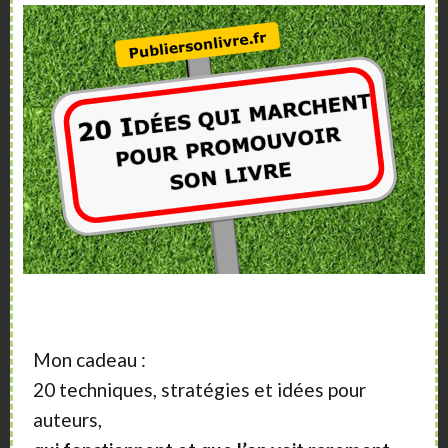
Contact : formulaire site
22. Huguet (Jean‑Pierre Éditeur)
Éditeur de beaux livres, littérature et art.
Adresse : Saint‑Julien‑Molin‑Molette (proche
Auvergne)
Mon cadeau :
20 techniques, stratégies et idées pour
auteurs,