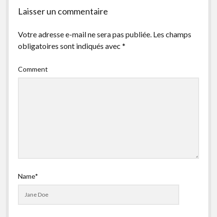
facebook
instagram
youtube
email-
Laisser un commentaire
form
Votre adresse e-mail ne sera pas publiée.
Les champs
obligatoires sont indiqués avec
*
Comment
Name*