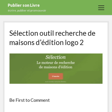
Publier son Livre
open
écrire, publier et promouvoir
menu
Accueil
Sélection outil recherche de
Formations
maisons d’édition logo 2
Services
Blog
Auto-édition
Maisons d’édition
Ecriture
Actualités
A propos
Be First to Comment
Contact