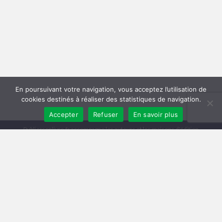
En poursuivant votre navigation, vous acceptez l’utilisation de
cookies destinés à réaliser des statistiques de navigation.
Accepter
Refuser
En savoir plus
Publiersonlivre.fr accompagne les auteurs et les maisons d'édition
indépendantes, en proposant des formations pour promouvoir son livre,
et publier en autoédition. Notre équipe souhaite offrir les meilleurs
conseils et permettre aux auteurs de toucher plus de lecteurs, avec une
publication de qualité, et une démarche professionnelle.
A travers notre réseau de partenaires, nous intervenons à toutes les
étapes : relecture, mise en page, création de couverture, publication
broché et e-book, promotion du livre, publicité pour le livre sur Facebook
et Amazon.
Comment publier un livre ? Les différentes méthodes