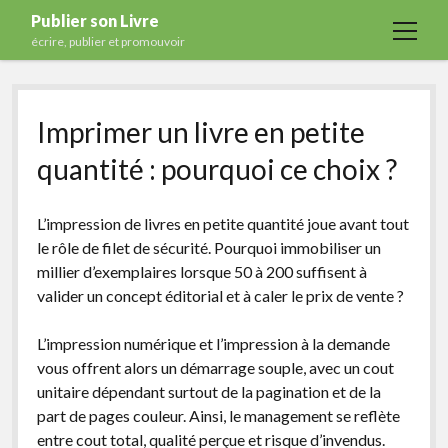
Publier son Livre
open
écrire, publier et promouvoir
menu
Accueil
Imprimer un livre en petite
Formations
quantité : pourquoi ce choix ?
Services
Blog
L’impression de livres en petite quantité joue avant tout
Auto-édition
le rôle de filet de sécurité. Pourquoi immobiliser un
millier d’exemplaires lorsque 50 à 200 suffisent à
Maisons d’édition
valider un concept éditorial et à caler le prix de vente ?
Ecriture
L’impression numérique et l’impression à la demande
Actualités
vous offrent alors un démarrage souple, avec un cout
A propos
unitaire dépendant surtout de la pagination et de la
part de pages couleur. Ainsi, le management se reflète
Contact
entre cout total, qualité perçue et risque d’invendus.