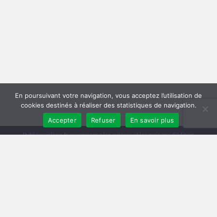
En poursuivant votre navigation, vous acceptez l’utilisation de
cookies destinés à réaliser des statistiques de navigation.
Accepter
Refuser
En savoir plus
Publiersonlivre.fr accompagne les auteurs et les maisons d'édition
indépendantes, en proposant des formations pour promouvoir son livre,
et publier en autoédition. Notre équipe souhaite offrir les meilleurs
conseils et permettre aux auteurs de toucher plus de lecteurs, avec une
publication de qualité, et une démarche professionnelle.
A travers notre réseau de partenaires, nous intervenons à toutes les
étapes : relecture, mise en page, création de couverture, publication
broché et e-book, promotion du livre, publicité pour le livre sur Facebook
et Amazon.