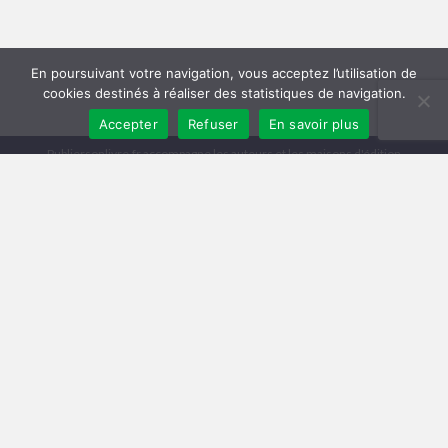
En poursuivant votre navigation, vous acceptez l’utilisation de
cookies destinés à réaliser des statistiques de navigation.
Accepter
Refuser
En savoir plus
Publiersonlivre.fr accompagne les auteurs et les maisons d'édition
indépendantes, en proposant des formations pour promouvoir son livre,
et publier en autoédition. Notre équipe souhaite offrir les meilleurs
conseils et permettre aux auteurs de toucher plus de lecteurs, avec une
publication de qualité, et une démarche professionnelle.
A travers notre réseau de partenaires, nous intervenons à toutes les
étapes : relecture, mise en page, création de couverture, publication
broché et e-book, promotion du livre, publicité pour le livre sur Facebook
et Amazon.
Comment publier un livre ? Les différentes méthodes
Trouver un éditeur et se faire publier
|
Publier en auto-édition : le guide
|
Diagnostic et Accompagnement Littéraire
Publicar un libro en amazon
Mentions légales
Conditions Générales de Vente