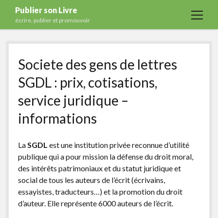
Publier son Livre
open
écrire, publier et promouvoir
menu
Accueil
Societe des gens de lettres
Formations
SGDL : prix, cotisations,
Services
service juridique –
Blog
informations
Auto-édition
Maisons d’édition
La
SGDL
est une institution privée reconnue d’utilité
Ecriture
publique qui a pour mission la défense du droit moral,
des intérêts patrimoniaux et du statut juridique et
Actualités
social de tous les auteurs de l’écrit (écrivains,
A propos
essayistes, traducteurs…) et la promotion du droit
d’auteur. Elle représente 6000 auteurs de l’écrit.
Contact