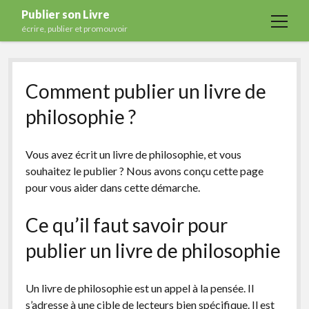
Publier son Livre
open
écrire, publier et promouvoir
menu
Accueil
Comment publier un livre de
Formations
philosophie ?
Services
Blog
Vous avez écrit un livre de philosophie, et vous
Auto-édition
souhaitez le publier ? Nous avons conçu cette page
pour vous aider dans cette démarche.
Maisons d’édition
Ecriture
Ce qu’il faut savoir pour
Actualités
publier un livre de philosophie
A propos
Un livre de philosophie est un appel à la pensée. Il
Contact
s’adresse à une cible de lecteurs bien spécifique. Il est