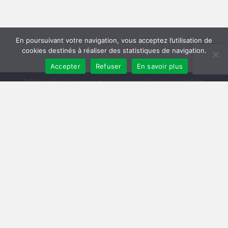
En poursuivant votre navigation, vous acceptez l’utilisation de
cookies destinés à réaliser des statistiques de navigation.
Accepter
Refuser
En savoir plus
Publiersonlivre.fr accompagne les auteurs et les maisons d'édition
indépendantes, en proposant des formations pour promouvoir son livre,
et publier en autoédition. Notre équipe souhaite offrir les meilleurs
conseils et permettre aux auteurs de toucher plus de lecteurs, avec une
publication de qualité, et une démarche professionnelle.
A travers notre réseau de partenaires, nous intervenons à toutes les
étapes : relecture, mise en page, création de couverture, publication
broché et e-book, promotion du livre, publicité pour le livre sur Facebook
et Amazon.
Comment publier un livre ? Les différentes méthodes
Trouver un éditeur et se faire publier
|
Publier en auto-édition : le guide
|
Diagnostic et Accompagnement Littéraire
Publicar un libro en amazon
Mentions légales
Conditions Générales de Vente