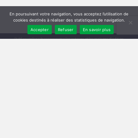
En poursuivant votre navigation, vous acceptez l’utilisation de
cookies destinés à réaliser des statistiques de navigation.
Accepter
Refuser
En savoir plus
Publiersonlivre.fr accompagne les auteurs et les maisons d'édition
indépendantes, en proposant des formations pour promouvoir son livre,
et publier en autoédition. Notre équipe souhaite offrir les meilleurs
conseils et permettre aux auteurs de toucher plus de lecteurs, avec une
publication de qualité, et une démarche professionnelle.
A travers notre réseau de partenaires, nous intervenons à toutes les
étapes : relecture, mise en page, création de couverture, publication
broché et e-book, promotion du livre, publicité pour le livre sur Facebook
et Amazon.
Comment publier un livre ? Les différentes méthodes
Trouver un éditeur et se faire publier
|
Publier en auto-édition : le guide
|
Diagnostic et Accompagnement Littéraire
Publicar un libro en amazon
Mentions légales
Conditions Générales de Vente
© 2015 - 2026 | Faré SAS