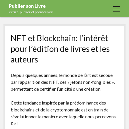
Publier son Livre
open
écrire, publier et promouvoir
menu
Accueil
NFT et Blockchain: l’intérêt
Formations
pour l’édition de livres et les
Services
auteurs
Blog
Auto-édition
Depuis quelques années, le monde de l’art est secoué
Maisons d’édition
par l’apparition des NFT, ces « jetons non-fongibles »,
permettant de certifier l’unicité d’une création.
Ecriture
Actualités
Cette tendance inspirée par la prédominance des
blockchains et de la cryptomonnaie est en train de
A propos
révolutionner la manière avec laquelle nous percevons
Contact
l’art.