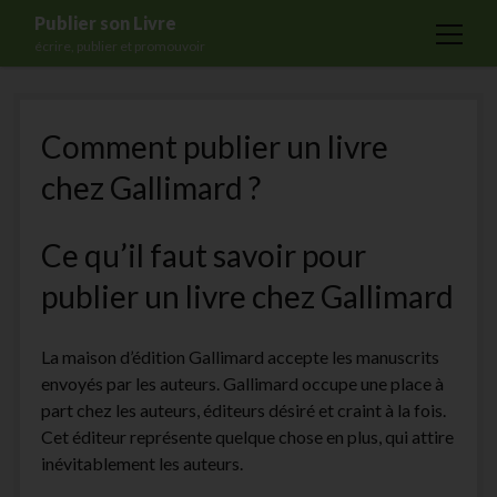
Publier son Livre
open
écrire, publier et promouvoir
menu
Accueil
Comment publier un livre
Formations
chez Gallimard ?
Services
Blog
Ce qu’il faut savoir pour
Auto-édition
publier un livre chez Gallimard
Maisons d’édition
Ecriture
La maison d’édition Gallimard accepte les manuscrits
envoyés par les auteurs. Gallimard occupe une place à
Actualités
part chez les auteurs, éditeurs désiré et craint à la fois.
A propos
Cet éditeur représente quelque chose en plus, qui attire
inévitablement les auteurs.
Contact