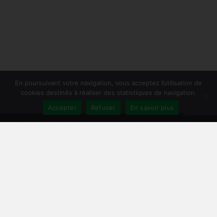
En poursuivant votre navigation, vous acceptez l’utilisation de
cookies destinés à réaliser des statistiques de navigation.
Accepter
Refuser
En savoir plus
Publiersonlivre.fr accompagne les auteurs et les maisons d'édition
indépendantes, en proposant des formations pour promouvoir son livre,
et publier en autoédition. Notre équipe souhaite offrir les meilleurs
conseils et permettre aux auteurs de toucher plus de lecteurs, avec une
publication de qualité, et une démarche professionnelle.
A travers notre réseau de partenaires, nous intervenons à toutes les
étapes : relecture, mise en page, création de couverture, publication
broché et e-book, promotion du livre, publicité pour le livre sur Facebook
et Amazon.
Comment publier un livre ? Les différentes méthodes