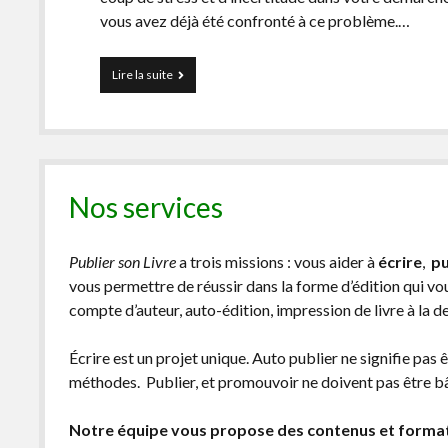
vous avez déjà été confronté à ce problème.…
La
Lire la suite
méthode
pour
trouver
un
titre
de
Nos services
livre
qui
fasse
fondre
Publier son Livre
a trois missions : vous aider à
écrire
,
pu
les
vous permettre de réussir dans la forme d’édition qui v
lecteurs
compte d’auteur, auto-édition, impression de livre à la 
Écrire est un projet unique. Auto publier ne signifie pas 
méthodes. Publier, et promouvoir ne doivent pas être bâc
Notre équipe vous propose des contenus et forma