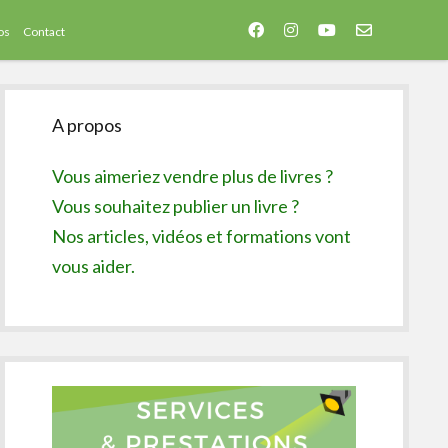
facebook
instagram
youtube
email-
os
Contact
form
Sidebar
A propos
Vous aimeriez vendre plus de livres ?
Vous souhaitez publier un livre ?
Nos articles, vidéos et formations vont
vous aider.