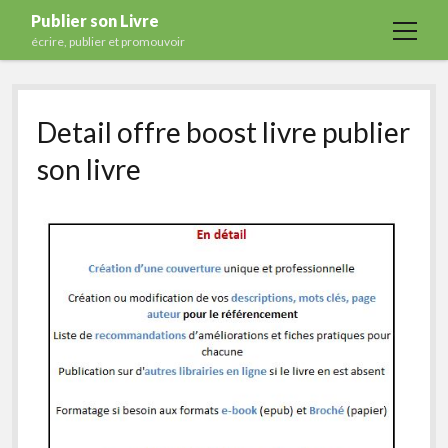
Publier son Livre
open
écrire, publier et promouvoir
menu
Accueil
Detail offre boost livre publier
Formations
son livre
Services
Blog
Auto-édition
Maisons d’édition
Ecriture
Actualités
A propos
Contact