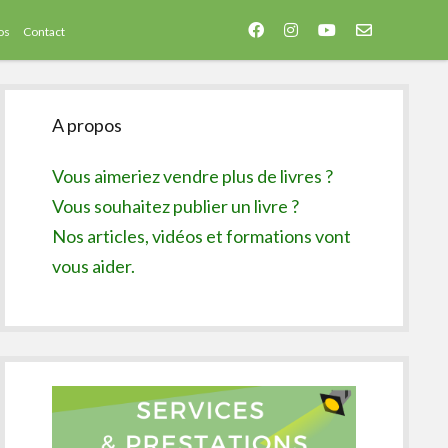
facebook
instagram
youtube
email-
os
Contact
form
Sidebar
A propos
Vous aimeriez vendre plus de livres ?
Vous souhaitez publier un livre ?
Nos articles, vidéos et formations vont
vous aider.