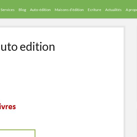
Services
Blog
Auto-édition
Maisons d’édition
Ecriture
Actualités
A prop
auto edition