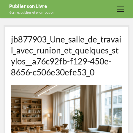
Publier son Livre
open
écrire, publier et promouvoir
menu
Accueil
jb877903_Une_salle_de_travai
Formations
l_avec_runion_et_quelques_st
Services
ylos__a76c92fb-f129-450e-
Blog
8656-c506e30efe53_0
Auto-édition
Maisons d’édition
Ecriture
Actualités
A propos
Contact