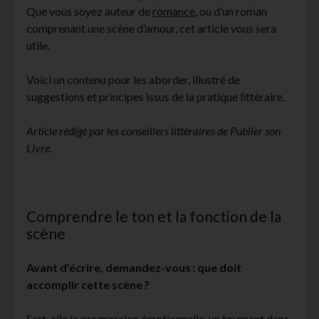
Que vous soyez auteur de
romance
, ou d’un roman
facebook
instagram
youtube
email-
comprenant une scène d’amour, cet article vous sera
form
utile.
Voici un contenu pour les aborder, illustré de
suggestions et principes issus de la pratique littéraire.
Article rédigé par les conseillers littéraires de Publier son
Livre.
Comprendre le ton et la fonction de la
scène
Avant d’écrire, demandez-vous : que doit
accomplir cette scène ?
Sert-elle la progression émotionnelle, un tournant dans