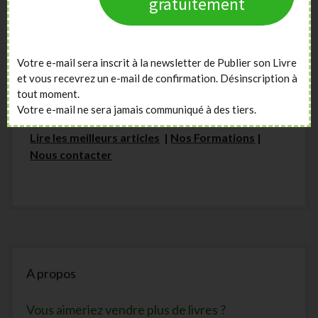
gratuitement
autoédition, formation pour promouvoir son
livre, décrocher une maison d’édition, améliorer
son style d’écriture et sa maîtrise de l’intrigue,
création de couverture, publicité ciblée
sur
Votre e-mail sera inscrit à la newsletter de Publier son Livre
Amazon ou sur Facebook …
et vous recevrez un e-mail de confirmation. Désinscription à
tout moment.
A tout de suite =>
Votre e-mail ne sera jamais communiqué à des tiers.
Lire les meilleurs articles
|
Nos Formations
|
Nous contacter
Sidebar
A propos
Vous aimeriez vendre plus de livres ?