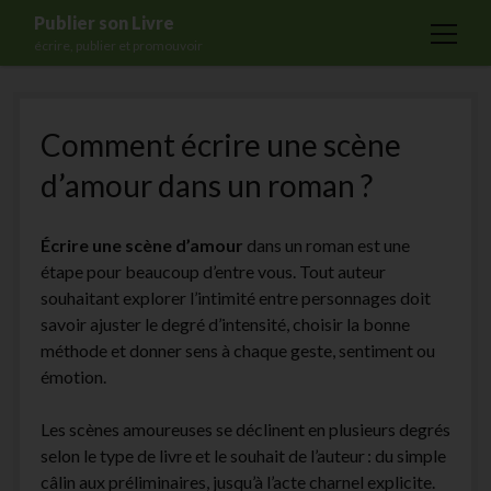
Publier son Livre
open
écrire, publier et promouvoir
menu
Accueil
Comment écrire une scène
Formations
d’amour dans un roman ?
Services
Blog
Écrire une scène d’amour
dans un roman est une
Auto-édition
étape pour beaucoup d’entre vous. Tout auteur
souhaitant explorer l’intimité entre personnages doit
Maisons d’édition
savoir ajuster le degré d’intensité, choisir la bonne
Ecriture
méthode et donner sens à chaque geste, sentiment ou
émotion.
Actualités
A propos
Les scènes amoureuses se déclinent en plusieurs degrés
selon le type de livre et le souhait de l’auteur : du simple
Contact
câlin aux préliminaires, jusqu’à l’acte charnel explicite.