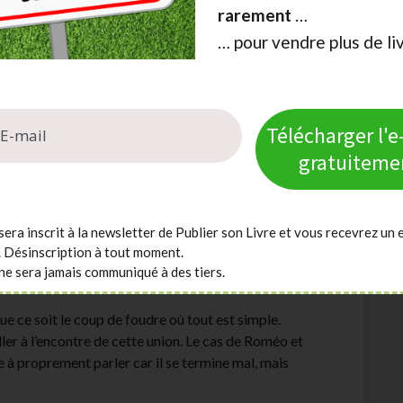
rarement
…
 cinéma. Une belle rencontre peut être banale
… pour vendre plus de li
oleurs qui se trouvent dans la même bijouterie), mais
ous prendre à contre-pied.
vitable. Il ne pouvait pas en être autrement, comme
Télécharger l'
 elle n’est pas prévisible et elle paraît généralement
uvre ou l’inverse, le militaire et la militante, la
gratuiteme
sera inscrit à la newsletter de Publier son Livre et vous recevrez un 
. Désinscription à tout moment.
ne sera jamais communiqué à des tiers.
que ce soit le coup de foudre où tout est simple.
aller à l’encontre de cette union. Le cas de Roméo et
e à proprement parler car il se termine mal, mais