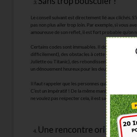
Sans trop bousculer !
Le conseil suivant est directement lié aux clichés. S’il
pas non plus aller trop loin. Par exemple, si vous av
amoureuse de son reflet, il est fort probable qu’on
Certains codes sont immuables. Il doit y avoir de
difficilement), des obstacles à cette union qui vont
Juliette ou Titanic), des rebondissements émotionn
un dénouement heureux pour les deux protagonistes 
Il faut rappeler que les personnes qui aiment la rom
C’est un impératif ! De la même manière, en science-f
ne voulez pas respecter cela, il est sans doute préf
Une rencontre originale