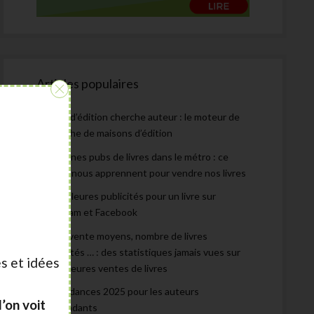
Articles populaires
:
Maison d’édition cherche auteur : le moteur de
recherche de maisons d’édition
Les bonnes pubs de livres dans le métro : ce
qu’elles nous apprennent pour vendre nos livres
Les meilleures publicités pour un livre sur
Instagram et Facebook
Prix de vente moyens, nombre de livres
autoédités … : des statistiques jamais vues sur
s et idées
les meilleures ventes de livres
Les tendances 2025 pour les auteurs
’on voit
indépendants