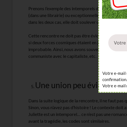
Prenons l’exemple des intemporels de la romance au
(dans une librairie) ou exceptionnelle (deux cambri
dans les deux cas, elle doit soulever un intérêt et n
Cette rencontre ne doit pas être évidente, mais iné
si deux forces cosmiques étaient en jeu. Pour autant,
improbable. Ainsi, nous avons souvent le riche et la pa
communiste avec le capitaliste, etc.
Votre e-mail 
confirmation
Une union peu évidente
Votre e-mail 
Dans la suite logique de la rencontre, il ne faut pas 
Sinon, vous n’avez pas d’histoire ! Le contexte doit 
Juliette est un intemporel… ce n’est pas une romanc
avant la tragédie, les codes sont similaires.