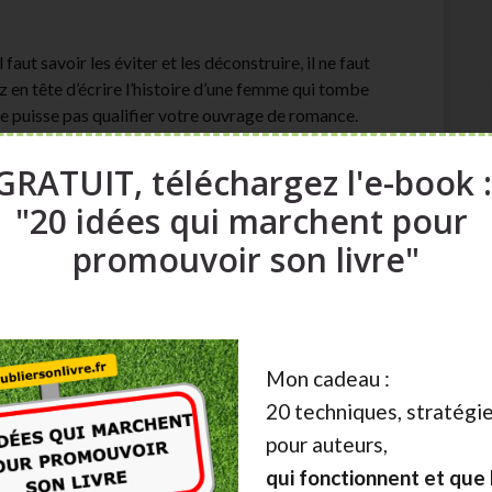
 faut savoir les éviter et les déconstruire, il ne faut
ez en tête d’écrire l’histoire d’une femme qui tombe
 ne puisse pas qualifier votre ouvrage de romance.
ux personnes qui tombent amoureuse (généralement
GRATUIT, téléchargez l'e-book 
 rendre le récit intéressant (pensez à Roméo et
"20 idées qui marchent pour
els (tromperie, mensonges, double romance, etc) et
qui pourront s’aimer pour toute la vie.
promouvoir son livre"
ance aiment ces histoires qui se terminent bien.
iction, le monde est toujours sauvé à la fin. Si vous
érable de changer de genre.
Mon cadeau :
20 techniques, stratégie
pour auteurs,
qui fonctionnent et que l