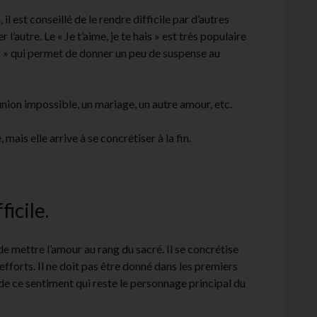
 il est conseillé de le rendre difficile par d’autres
 l’autre. Le « Je t’aime, je te hais » est très populaire
t » qui permet de donner un peu de suspense au
union impossible, un mariage, un autre amour, etc.
mais elle arrive à se concrétiser à la fin.
ficile.
 de mettre l’amour au rang du sacré. Il se concrétise
 efforts. Il ne doit pas être donné dans les premiers
de ce sentiment qui reste le personnage principal du