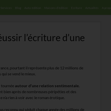
Services
Blog
Auto-édition
Maisons d’édition
Ecriture
Actualités
A prop
ussir l’écriture d’une
ance, pourtant il représente plus de 12 millions de
s qui se vend le mieux.
st tournée
autour d’une relation sentimentale.
t bien après de nombreuses péripéties et des
n’a rien à voir avec le roman érotique.
lus reconnu qui séduit chaque année des millions de