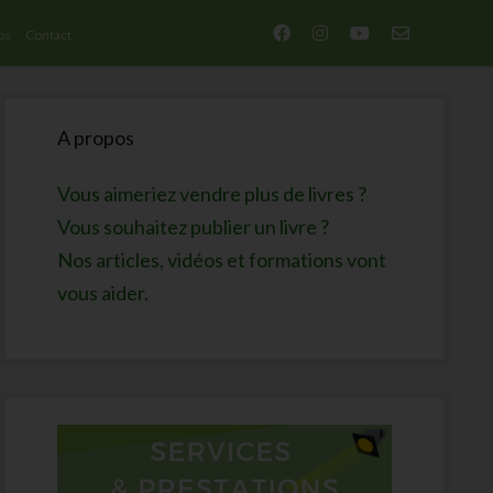
facebook
instagram
youtube
email-
os
Contact
form
Sidebar
A propos
Vous aimeriez vendre plus de livres ?
Vous souhaitez publier un livre ?
Nos articles, vidéos et formations vont
vous aider.