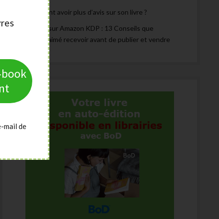
Comment avoir plus d’avis sur son livre ?
vres
Publier sur Amazon KDP : 13 Conseils que
j’aurais aimé recevoir avant de publier et vendre
e-book
nt
e-mail de