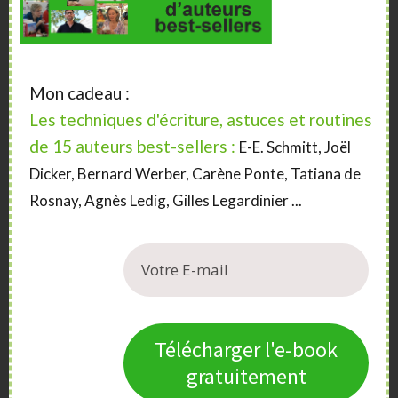
Notre équipe vous propose des contenus et
formations
, pour que la publication de votre livre
soit à la hauteur de votre rêve :
publication en
autoédition, formation pour promouvoir son
Mon cadeau :
livre, décrocher une maison d’édition, améliorer
son style d’écriture et sa maîtrise de l’intrigue,
Les techniques d'écriture, astuces et routines
création de couverture, publicité ciblée
sur
de 15 auteurs best-sellers :
E-E. Schmitt, Joël
Amazon ou sur Facebook …
Dicker, Bernard Werber, Carène Ponte, Tatiana de
Rosnay, Agnès Ledig, Gilles Legardinier ...
A tout de suite =>
Lire les meilleurs articles
|
Nos Formations
|
Nous contacter
Télécharger l'e-book
gratuitement
Sidebar