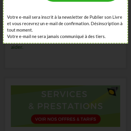
A propos
Votre e-mail sera inscrit à la newsletter de Publier son Livre
Vous aimeriez vendre plus de livres ?
et vous recevrez un e-mail de confirmation. Désinscription à
Vous souhaitez publier un livre ?
tout moment.
Votre e-mail ne sera jamais communiqué à des tiers.
Nos articles, vidéos et formations vont vous
aider.