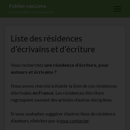
Publier son Livre
open
écrire, publier et promouvoir
menu
Accueil
Liste des résidences
Formations
d’écrivains et d’écriture
Services
Blog
Vous recherchez
une résidence d’écriture, pour
Auto-édition
auteurs et écrivains ?
Maisons d’édition
Nous avons cherché à établir la liste de ces résidences
Ecriture
d’écrivains
en France.
Les résidences d’écriture
regroupent souvent des artistes d’autres disciplines.
Actualités
A propos
Si vous souhaitez suggérer d’autres lieux de résidence
d’auteurs, n’hésitez pas à
nous contacter
.
Contact