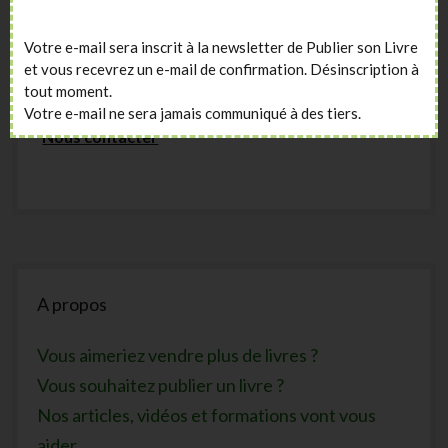
Amazon ou sur Facebook …
Votre e-mail sera inscrit à la newsletter de Publier son Livre
A tout de suite =>
et vous recevrez un e-mail de confirmation. Désinscription à
tout moment.
Lire les meilleurs articles
|
Nos Formations
|
Votre e-mail ne sera jamais communiqué à des tiers.
Nous contacter
Sidebar
A propos
Vous aimeriez vendre plus de livres ?
Vous souhaitez publier un livre ?
Nos articles, vidéos et formations vont vous
aider.