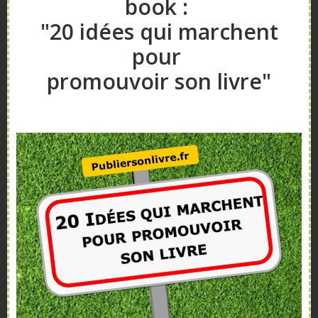
book :
"20 idées qui marchent
pour
promouvoir son livre"
Nos services
Publier son Livre
a trois missions : vous aider à
écrire
,