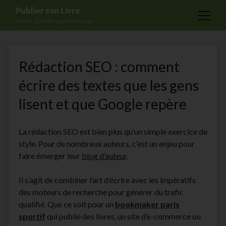
Publier son Livre
open
écrire, publier et promouvoir
menu
Accueil
Rédaction SEO : comment
Formations
écrire des textes que les gens
Services
lisent et que Google repère
Blog
Auto-édition
La rédaction SEO est bien plus qu’un simple exercice de
Maisons d’édition
style. Pour de nombreux auteurs, c’est un enjeu pour
faire émerger leur
blog d’auteur
.
Ecriture
Actualités
Il s’agit de combiner l’art d’écrire avec les impératifs
des moteurs de recherche pour générer du trafic
A propos
qualifié. Que ce soit pour un
bookmaker paris
Contact
sportif
qui publie des livres, un site d’e-commerce ou