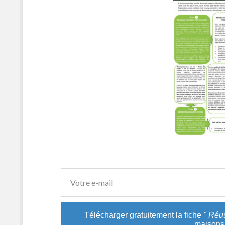
Télécharger gratuitement la fiche
" Réu
maisons 