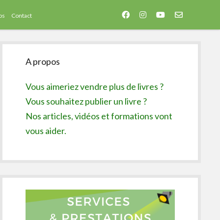
facebook
instagram
youtube
email-
os
Contact
form
Sidebar
A propos
Vous aimeriez vendre plus de livres ?
Vous souhaitez publier un livre ?
Nos articles, vidéos et formations vont
vous aider.