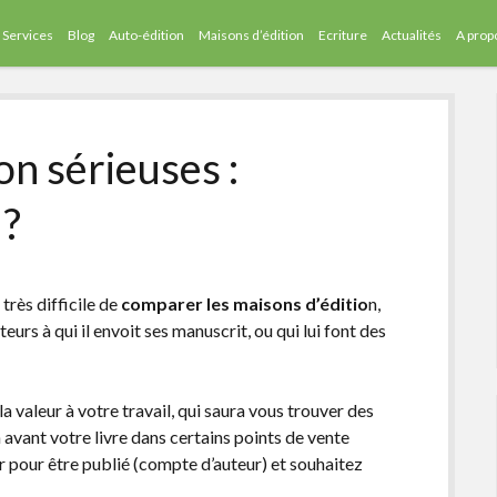
Services
Blog
Auto-édition
Maisons d’édition
Ecriture
Actualités
A prop
on sérieuses :
 ?
très difficile de
comparer les maisons d’éditio
n,
teurs à qui il envoit ses manuscrit, ou qui lui font des
a valeur à votre travail, qui saura vous trouver des
 avant votre livre dans certains points de vente
er pour être publié (compte d’auteur) et souhaitez