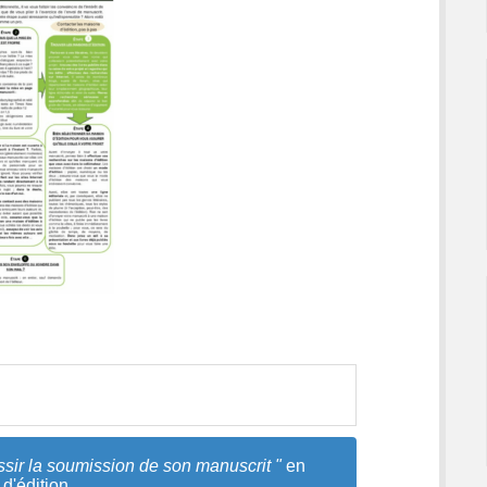
ssir la soumission de son manuscrit "
en
d'édition