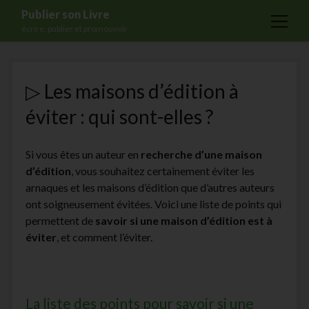
Publier son Livre
open
écrire, publier et promouvoir
menu
Accueil
▷ Les maisons d’édition à
Formations
éviter : qui sont-elles ?
Services
Blog
Si vous êtes un auteur en
recherche d’une maison
Auto-édition
d’édition
, vous souhaitez certainement éviter les
arnaques et les maisons d’édition que d’autres auteurs
Maisons d’édition
ont soigneusement évitées. Voici une liste de points qui
Ecriture
permettent de
savoir
si une maison d’édition est à
éviter
, et comment l’éviter.
Actualités
A propos
Contact
La liste des points pour savoir si une