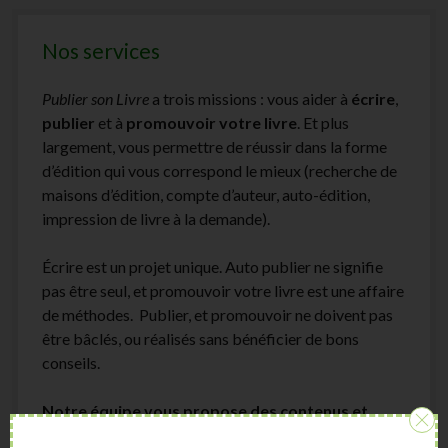
Nos services
Publier son Livre
a trois missions : vous aider à
écrire
,
publier
et à
promouvoir votre livre
. Et plus
largement, vous permettre de réussir dans la forme
d’édition qui vous correspond le mieux (recherche de
maisons d’édition, compte d’auteur, auto-édition,
impression de livre à la demande).
Écrire est un projet unique. Auto publier ne signifie
pas être seul, et promouvoir votre livre est une affaire
de méthodes. Publier, et promouvoir ne doivent pas
être bâclés, ou réalisés sans bénéficier de bons
conseils.
Notre équipe vous propose des contenus et
formations
, pour que la publication de votre livre