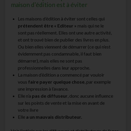
maison d’édition est à éviter
facebook
instagram
youtube
email-
form
Les maisons d’édition à éviter sont celles qui
prétendent être « Editeur »
mais qui ne le
sont pas réellement. Elles ont une autre activité,
et ont trouvé bien de publier des livres en plus.
Ou bien elles viennent de démarrer (ce qui n’est
évidemment pas condamnable, il faut bien
démarrer), mais elles ne sont pas
professionnelles dans leur approche.
La maison d’édition a commencé par vouloir
vous
faire payer quelque chose
, par exemple
une impression à l’avance.
Elle n’a
pas de diffuseur
, donc aucune influence
sur les points de vente et la mise en avant de
votre livre
Elle
a un mauvais distributeur.
Voir l’article sur les
diffuseurs et distributeurs de livres.