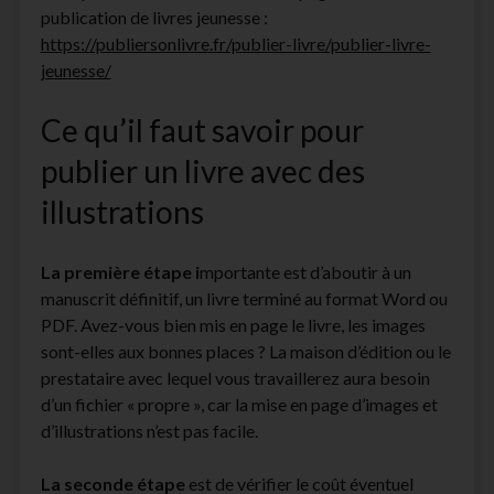
publication de livres jeunesse :
facebook
instagram
youtube
email-
https://publiersonlivre.fr/publier-livre/publier-livre-
form
jeunesse/
Ce qu’il faut savoir pour
publier un livre avec des
illustrations
La première étape i
mportante est d’aboutir à un
manuscrit définitif, un livre terminé au format Word ou
PDF. Avez-vous bien mis en page le livre, les images
sont-elles aux bonnes places ? La maison d’édition ou le
prestataire avec lequel vous travaillerez aura besoin
d’un fichier « propre », car la mise en page d’images et
d’illustrations n’est pas facile.
La seconde étape
est de vérifier le coût éventuel