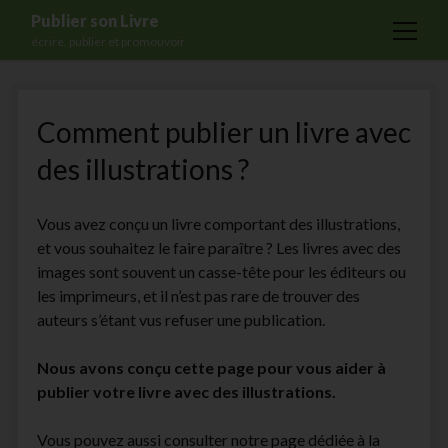
Publier son Livre
open
écrire, publier et promouvoir
menu
Accueil
Comment publier un livre avec
Formations
des illustrations ?
Services
Blog
Vous avez conçu un livre comportant des illustrations,
Auto-édition
et vous souhaitez le faire paraître ? Les livres avec des
images sont souvent un casse-tête pour les éditeurs ou
Maisons d’édition
les imprimeurs, et il n’est pas rare de trouver des
Ecriture
auteurs s’étant vus refuser une publication.
Actualités
Nous avons conçu cette page pour vous aider à
A propos
publier votre livre avec des illustrations.
Contact
Vous pouvez aussi consulter notre page dédiée à la