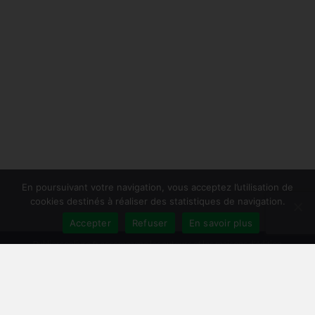
En poursuivant votre navigation, vous acceptez l’utilisation de
cookies destinés à réaliser des statistiques de navigation.
Accepter
Refuser
En savoir plus
Publiersonlivre.fr accompagne les auteurs et les maisons d'édition
indépendantes, en proposant des formations pour promouvoir son livre,
et publier en autoédition. Notre équipe souhaite offrir les meilleurs
conseils et permettre aux auteurs de toucher plus de lecteurs, avec une
publication de qualité, et une démarche professionnelle.
A travers notre réseau de partenaires, nous intervenons à toutes les