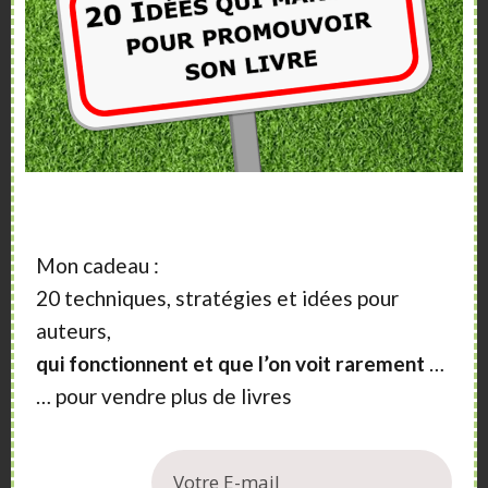
Sidebar
A propos
Vous aimeriez vendre plus de livres ?
Vous souhaitez publier un livre ?
Mon cadeau :
Nos articles, vidéos et formations vont vous
20 techniques, stratégies et idées pour
aider.
auteurs,
qui fonctionnent et que l’on voit rarement
…
… pour vendre plus de livres