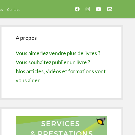
facebook
instagram
youtube
email-
os
Contact
form
Sidebar
A propos
Vous aimeriez vendre plus de livres ?
Vous souhaitez publier un livre ?
Nos articles, vidéos et formations vont
vous aider.